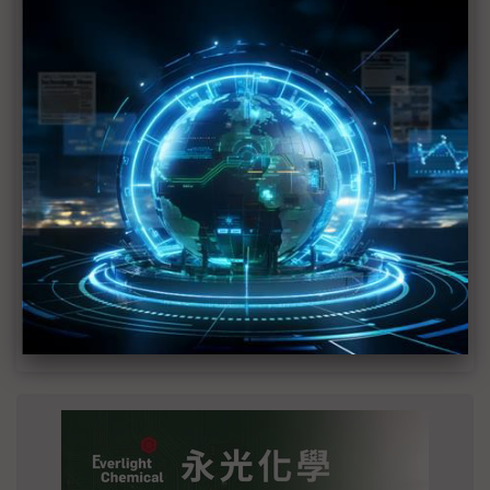
MLCC訂單過熱、出貨比創高 村田示警全球AI基
建熱潮將趨緩
2027全年記憶體產能提前售罄 買家「祕而不
宣」只怕買不夠
英特爾EMIB良率達標 聯發科第2代ASIC產品
2028準時量產
SpaceX晶片採購大轉向 Elon Musk捨超微全面
採用NVIDIA
光進銅退更明確？ 聯發科估SerDes 448G為銅
線「最終戰場」