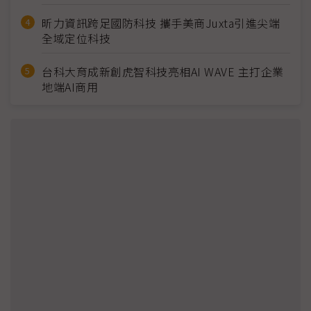
昕力資訊跨足國防科技 攜手美商Juxta引進尖端
全域定位科技
台科大育成新創虎智科技亮相AI WAVE 主打企業
地端AI商用