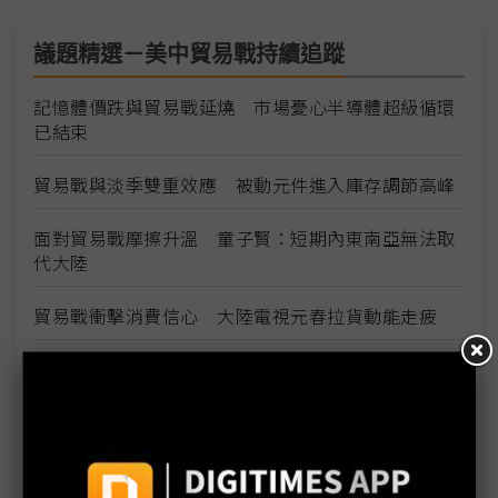
議題精選－美中貿易戰持續追蹤
記憶體價跌與貿易戰延燒 市場憂心半導體超級循環
已結束
貿易戰與淡季雙重效應 被動元件進入庫存調節高峰
面對貿易戰摩擦升溫 童子賢：短期內東南亞無法取
代大陸
貿易戰衝擊消費信心 大陸電視元春拉貨動能走疲
代工廠加速調整全球產線 精英產能遷移落腳泰國
5G技術成2019年火線話題 半導體測試端挑戰往前
後段延伸