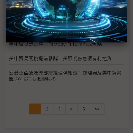
美中貿易戰掀台商回流潮 整建廠照明需求2019年下
半發酵
迴避貿易戰風險 日本Nekist朝緬甸發展
美中貿易戰延燒 Faraday Future也成焦點
美中貿易關稅提前發酵 美照明廠急漲有利拉貨
宏碁泛亞營運總部總經理侯知遠：處理器及美中貿易
戰 2019年市場變數多
1
2
3
4
5
>>