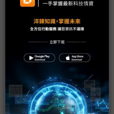
金像電耕耘網通、伺服器有成 2018年成功轉虧為盈
全球電子業急撤中國 投資越南何處去
貿易戰迫廠商調整供應鏈 惟仍難割捨大陸市場
美中貿易戰歹戲拖棚 被動元件供應鏈壓力漸增
美中貿易戰掀波瀾 iPhone生產線恐搬河內
SCREEN大陸設備廠完工 憂貿易戰波及
G20川習會前放話再課關稅 一窺川普豪賭的邊緣政
策
川普不排除全面開徵所有輸美陸貨關稅 iPhone、
CPU、記憶體等科技產品恐難倖免
台積電魏哲家：美中貿易戰衝擊所有產業