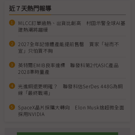
近７天熱門報導
MLCC訂單過熱、出貨比創高 村田示警全球AI基
建熱潮將趨緩
2027全年記憶體產能提前售罄 買家「祕而不
宣」只怕買不夠
英特爾EMIB良率達標 聯發科第2代ASIC產品
2028準時量產
光進銅退更明確？ 聯發科估SerDes 448G為銅
線「最終戰場」
SpaceX晶片採購大轉向 Elon Musk捨超微全面
採用NVIDIA