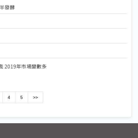
下半發酵
2019年市場變數多
4
5
>>