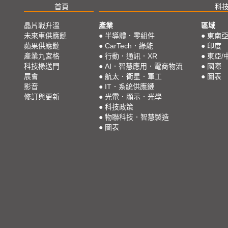
首頁
科
晶片戰升溫
產業
區域
未來車供應鏈
●
半導體．零組件
●
東南
蘋果供應鏈
●
CarTech．綠能
●
印度
產業九宮格
●
行動．通訊．XR
●
東亞/
科技椽送門
●
AI．智慧應用．電商物流
●
國際
展會
●
航太．衛星．軍工
●
圖表
影音
●
IT．系統供應鏈
修訂與更新
●
光電．顯示．光學
●
科技政策
●
物聯科技．智慧製造
●
圖表