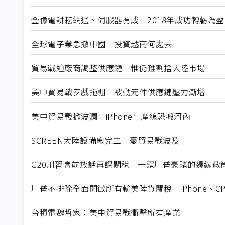
金像電耕耘網通、伺服器有成 2018年成功轉虧為盈
全球電子業急撤中國 投資越南何處去
貿易戰迫廠商調整供應鏈 惟仍難割捨大陸市場
美中貿易戰歹戲拖棚 被動元件供應鏈壓力漸增
美中貿易戰掀波瀾 iPhone生產線恐搬河內
SCREEN大陸設備廠完工 憂貿易戰波及
G20川習會前放話再課關稅 一窺川普豪賭的邊緣政
川普不排除全面開徵所有輸美陸貨關稅 iPhone、
台積電魏哲家：美中貿易戰衝擊所有產業