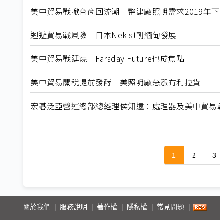
美中貿易戰掀台商回流潮 整建廠照明需求2019年
迴避貿易戰風險 日本Nekist朝緬甸發展
美中貿易戰延燒 Faraday Future也成焦點
美中貿易關稅提前發酵 美照明廠急漲有利拉貨
宏碁泛亞營運總部總經理侯知遠：處理器及美中貿易戰 
1
2
3
關於我們
服務說明
著作權
隱私權
常見問題
|
|
|
|
|