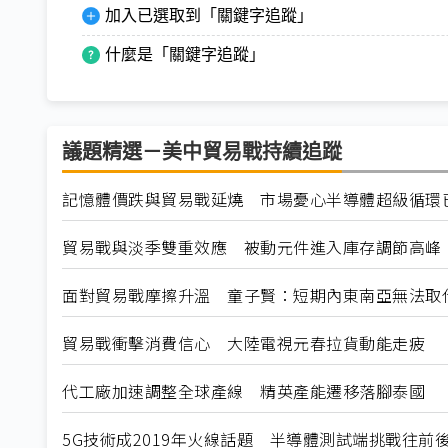
加入已選取到「關鍵字追蹤」
什麼是「關鍵字追蹤」
議題精選－美中貿易戰持續追蹤
記憶體價跌與貿易戰延燒 市場憂心半導體超級循環
貿易戰與淡季雙重效應 被動元件進入庫存調節高峰
面對貿易戰摩擦升溫 童子賢：短期內東南亞無法取
貿易戰衝擊消費信心 大陸電視元春拉貨動能走疲
代工廠加速調整全球產線 精英產能遷移落腳泰國
5G技術成2019年火線話題 半導體測試端挑戰往前