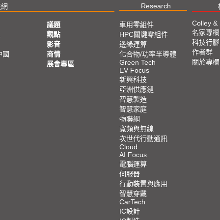
Research
技網
Colley &
議題
車用零組件
名家專欄
亞
觀點
HPC關鍵零組件
科技行腳
影音
邊緣運算
作者群
中國
商情
化合物/功率半導體
關於專欄
Green Tech
展會專區
EV Focus
新興科技
亞洲供應鏈
智慧製造
智慧家庭
物聯網
寬頻與無線
次世代行動通訊
Cloud
AI Focus
電腦運算
伺服器
行動裝置與應用
智慧穿戴
CarTech
IC設計