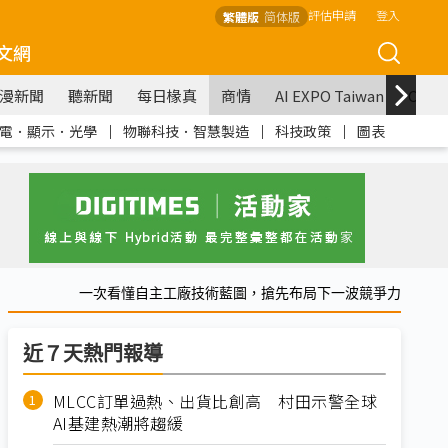
評估申請
登入
繁體版
简体版
文網
漫新聞
聽新聞
每日椽真
商情
AI EXPO Taiwan
COM
電．顯示．光學
｜
物聯科技．智慧製造
｜
科技政策
｜
圖表
一次看懂自主工廠技術藍圖，搶先布局下一波競爭力
近７天熱門報導
MLCC訂單過熱、出貨比創高 村田示警全球
AI基建熱潮將趨緩