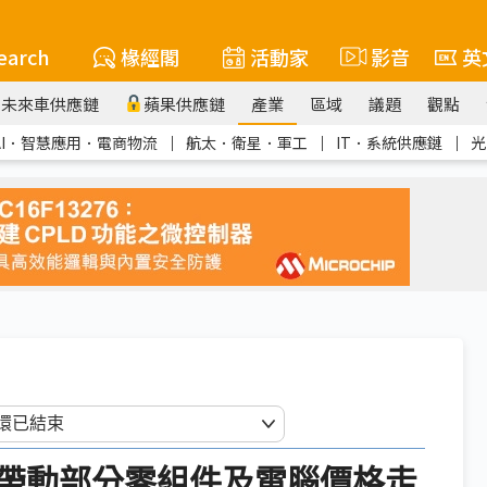
earch
椽經閣
活動家
影音
英
未來車供應鏈
蘋果供應鏈
產業
區域
議題
觀點
AI．智慧應用．電商物流
｜
航太．衛星．軍工
｜
IT．系統供應鏈
｜
光
帶動部分零組件及電腦價格走