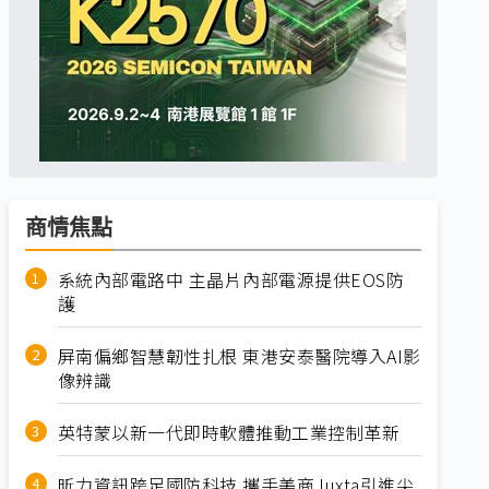
商情焦點
系統內部電路中 主晶片內部電源提供EOS防
護
屏南偏鄉智慧韌性扎根 東港安泰醫院導入AI影
像辨識
英特蒙以新一代即時軟體推動工業控制革新
昕力資訊跨足國防科技 攜手美商Juxta引進尖