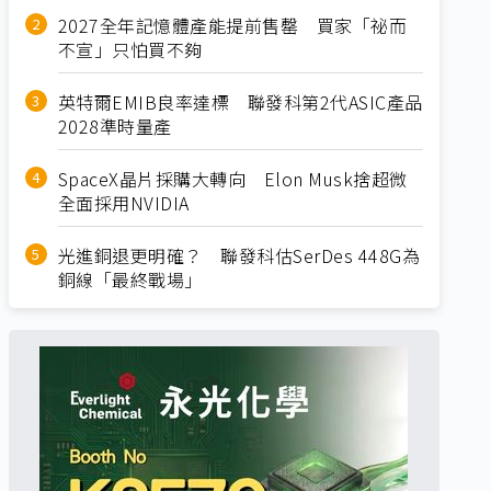
2027全年記憶體產能提前售罄 買家「祕而
不宣」只怕買不夠
英特爾EMIB良率達標 聯發科第2代ASIC產品
2028準時量產
SpaceX晶片採購大轉向 Elon Musk捨超微
全面採用NVIDIA
光進銅退更明確？ 聯發科估SerDes 448G為
銅線「最終戰場」