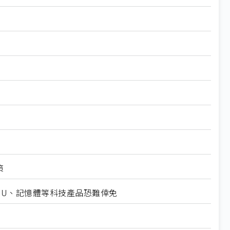
策
CPU、記憶體等科技產品恐難倖免