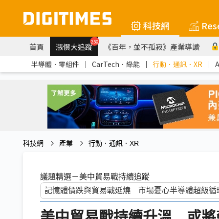
科技網
Res
259
首頁
漲價大追蹤
《百年，並不孤寂》產業導讀
半導體．零組件
｜
CarTech．綠能
｜
行動．通訊．XR
｜
科技網
產業
行動．通訊．XR
議題精選－美中貿易戰持續追蹤
美中貿易戰持續升溫 或將