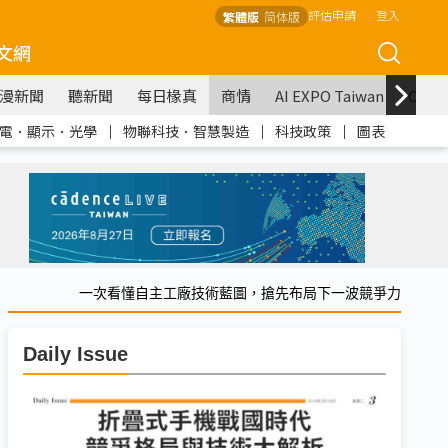
評估申請
登入
繁體版
简体版
文網
漫新聞
聽新聞
每日椽真
商情
AI EXPO Taiwan
COM
電．顯示．光學
｜
物聯科技．智慧製造
｜
科技政策
｜
圖表
一次看懂自主工廠技術藍圖，搶先布局下一波競爭力
Daily Issue