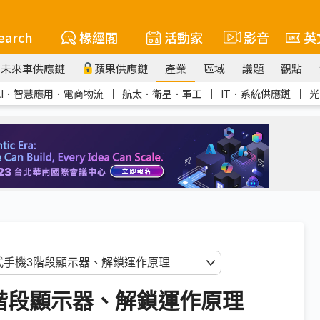
earch
椽經閣
活動家
影音
英
未來車供應鏈
蘋果供應鏈
產業
區域
議題
觀點
AI．智慧應用．電商物流
｜
航太．衛星．軍工
｜
IT．系統供應鏈
｜
光
階段顯示器、解鎖運作原理