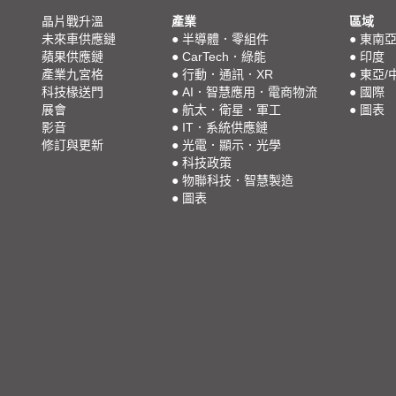
晶片戰升溫
產業
區域
未來車供應鏈
●
半導體．零組件
●
東南
蘋果供應鏈
●
CarTech．綠能
●
印度
產業九宮格
●
行動．通訊．XR
●
東亞/
科技椽送門
●
AI．智慧應用．電商物流
●
國際
展會
●
航太．衛星．軍工
●
圖表
影音
●
IT．系統供應鏈
修訂與更新
●
光電．顯示．光學
●
科技政策
●
物聯科技．智慧製造
●
圖表