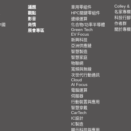
Colley &
議題
車用零組件
名家專欄
亞
觀點
HPC關鍵零組件
科技行腳
影音
邊緣運算
作者群
中國
商情
化合物/功率半導體
關於專欄
Green Tech
展會專區
EV Focus
新興科技
亞洲供應鏈
智慧製造
智慧家庭
物聯網
寬頻與無線
次世代行動通訊
Cloud
AI Focus
電腦運算
伺服器
行動裝置與應用
智慧穿戴
CarTech
IC設計
IC製造
顯示科技與應用