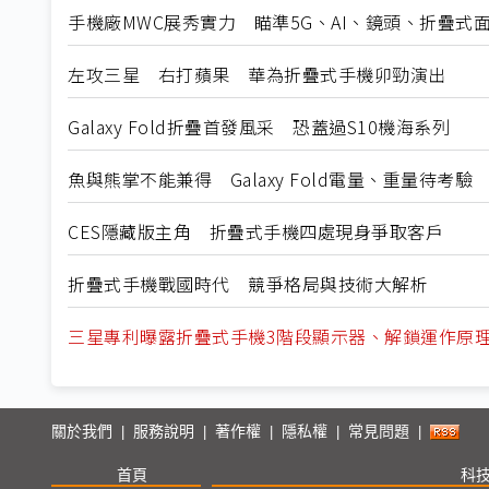
手機廠MWC展秀實力 瞄準5G、AI、鏡頭、折疊式
左攻三星 右打蘋果 華為折疊式手機卯勁演出
Galaxy Fold折疊首發風采 恐蓋過S10機海系列
魚與熊掌不能兼得 Galaxy Fold電量、重量待考驗
CES隱藏版主角 折疊式手機四處現身爭取客戶
折疊式手機戰國時代 競爭格局與技術大解析
三星專利曝露折疊式手機3階段顯示器、解鎖運作原
關於我們
服務說明
著作權
隱私權
常見問題
|
|
|
|
|
首頁
科