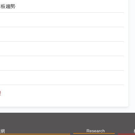
面板趨勢
理
Research
技網