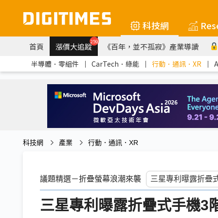
科技網
Res
259
首頁
漲價大追蹤
《百年，並不孤寂》產業導讀
半導體．零組件
｜
CarTech．綠能
｜
行動．通訊．XR
｜
科技網
產業
行動．通訊．XR
議題精選－折疊螢幕浪潮來襲
三星專利曝露折疊式手機3