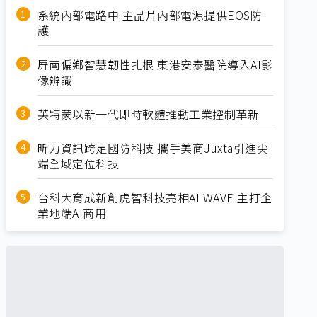
系統內部電路中 主晶片內部電源提供EOS防
護
屏南偏鄉智慧韌性扎根 東港安泰醫院導入AI影
像辨識
英特蒙以新一代即時軟體推動工業控制革新
昕力資訊跨足國防科技 攜手美商Juxta引進尖
端全域定位科技
台科大育成新創虎智科技亮相AI WAVE 主打企
業地端AI商用