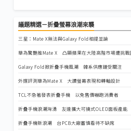
議題精選－折疊螢幕浪潮來襲
三星：Mate X無法與Galaxy Fold相提並論
華為驚艷推Mate X 凸顯蘋果在大陸高階市場遭挑戰
Galaxy Fold掀折疊手機風潮 韓系供應鏈受關注
外媒評測華為Mate X 大讚螢幕表現和轉軸設計
TCL不急著發表折疊手機 以免售價嚇跑消費者
折疊手機浪潮洶湧 友達擴大可撓式OLED面板產能
折疊手機新浪潮 台PCB大廠審慎看待不缺席