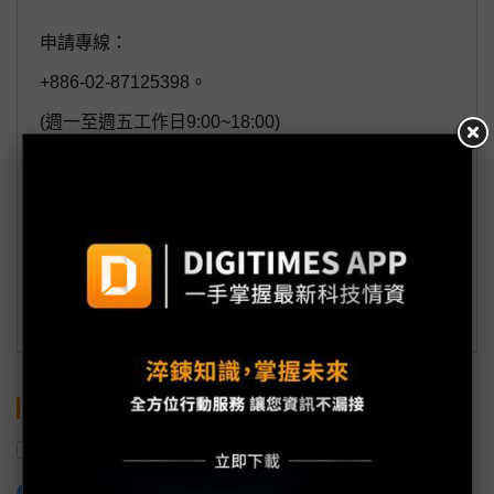
申請專線：
+886-02-87125398。
(週一至週五工作日9:00~18:00)
會員信箱：
member@digitimes.com
(一個工作日內將回覆您的來信)
訂閱DIGITIMES 行動版
關鍵字
台積電
蘋果
高通
聯發科
加入已選取到「關鍵字追蹤」