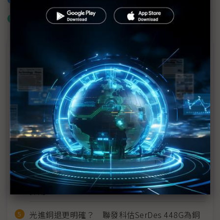
什麼是「關鍵字追蹤」
近７天熱門報導
MLCC訂單過熱、出貨比創高 村田示警全球AI基
建熱潮將趨緩
2027全年記憶體產能提前售罄 買家「祕而不
宣」只怕買不夠
英特爾EMIB良率達標 聯發科第2代ASIC產品
2028準時量產
SpaceX晶片採購大轉向 Elon Musk捨超微全面
採用NVIDIA
光進銅退更明確？ 聯發科估SerDes 448G為銅