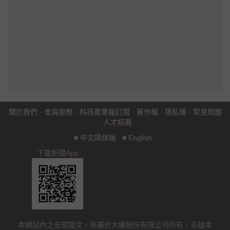
關於我們
·
會員服務
·
科技產業報訂閱
·
著作權
·
隱私權
·
常見問題
·
人才招募
■
中文简体版
■
English
下載新聞App
本網站內之全部圖文，係屬於大椽股份有限公司所有，非經本