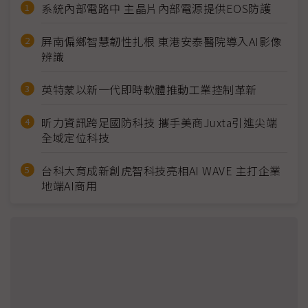
系統內部電路中 主晶片內部電源提供EOS防護
屏南偏鄉智慧韌性扎根 東港安泰醫院導入AI影像
辨識
英特蒙以新一代即時軟體推動工業控制革新
昕力資訊跨足國防科技 攜手美商Juxta引進尖端
全域定位科技
台科大育成新創虎智科技亮相AI WAVE 主打企業
地端AI商用