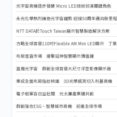
元宇宙商機逐步發酵 Micro LED技術扮演關鍵角色
永光化學熱烈擁抱元宇宙趨勢 迎接50周年邁向新里
NTT DATA於Touch Taiwan展示智慧製造解決方案
方略全球首發110吋Flexible AM Mini LED顯
布局垂直市場 達擎延伸智慧顯示價值鏈
直搗元宇宙 群創全球首發大尺寸浮空影像顯示器
業成全面布局指紋辨識 3D光學感測切入利基商機
電子紙軍容日益壯闊 元太攜產業鏈共創
群創強攻ESG、智慧城市商機 前進全球市場