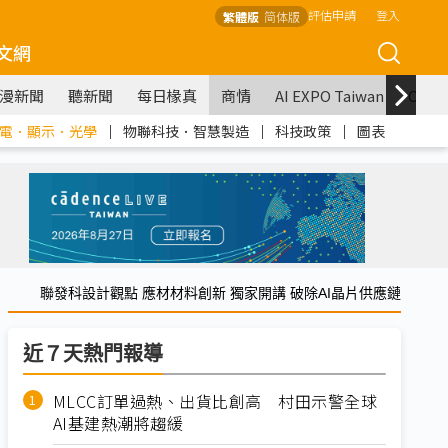
評估申請
登入
繁體版
简体版
文網
漫新聞
聽新聞
每日椽真
商情
AI EXPO Taiwan
COM
電．顯示．光學
｜
物聯科技．智慧製造
｜
科技政策
｜
圖表
聯發科設計觀點 應材材料創新 獨家開講 破除AI晶片供應鏈
近７天熱門報導
MLCC訂單過熱、出貨比創高 村田示警全球
AI基建熱潮將趨緩