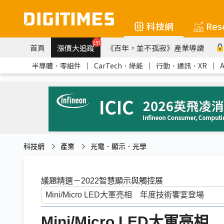
科技網
Res
257
首頁
漲價大追蹤
《百年，並不孤寂》產業導讀
半導體．零組件
｜
CarTech．綠能
｜
行動．通訊．XR
｜
科技網
產業
光電．顯示．光學
議題精選－2022智慧顯示與觸控展
Mini/Micro LED大軍