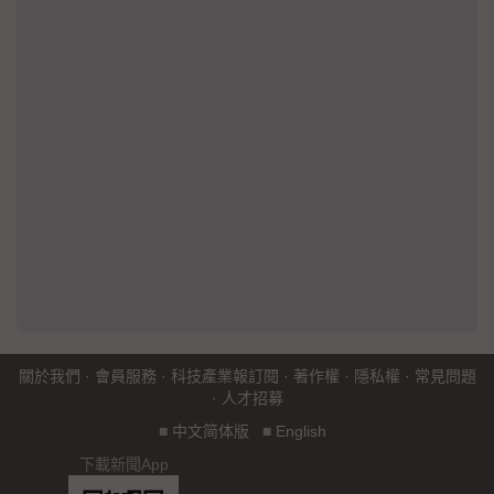
關於我們
·
會員服務
·
科技產業報訂閱
·
著作權
·
隱私權
·
常見問題
·
人才招募
■
中文简体版
■
English
下載新聞App