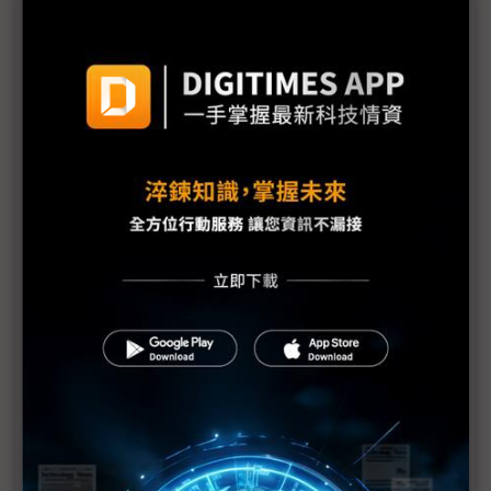
議題精選－蘋果另覓Micro LED新歡
蘋果自宮 群創堅定Micro LED路線且有新突破
LGD也傳縮編Micro LED事業 蘋果OLED過渡期拉長
或有利韓廠
蘋果棄守歐司朗Micro LED非句點
琵琶別抱傳言四起 台廠伺機搶食大單
蘋果仍為成本苦惱 2026年Micro LED版Apple
Watch恐難產
Micro LED新秀力邀鴻海、力積電入局 Porotech推
動AR產業鏈成形
蘋果Vision Pro採Micro OLED顯示器僅是過渡？