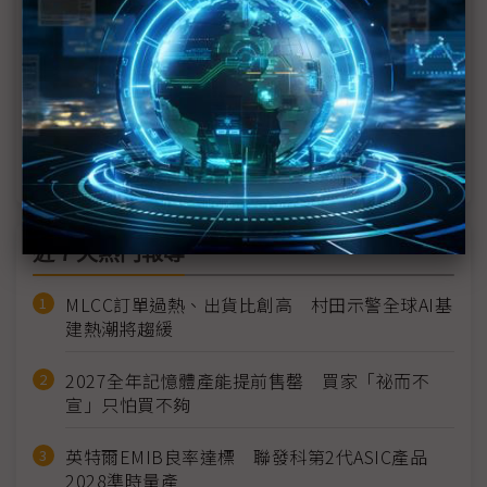
梭哈OLED的南韓 如何應對Micro LED時代到來？
Micro LED或改寫顯示器市場 台韓攜手拓版圖、抗
紅潮
Micro LED穿戴式產品潛力強 市場規模有望超越電
視
近７天熱門報導
MLCC訂單過熱、出貨比創高 村田示警全球AI基
建熱潮將趨緩
2027全年記憶體產能提前售罄 買家「祕而不
宣」只怕買不夠
英特爾EMIB良率達標 聯發科第2代ASIC產品
2028準時量產