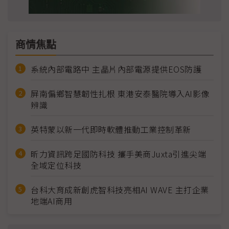
商情焦點
系統內部電路中 主晶片內部電源提供EOS防護
屏南偏鄉智慧韌性扎根 東港安泰醫院導入AI影像
辨識
英特蒙以新一代即時軟體推動工業控制革新
昕力資訊跨足國防科技 攜手美商Juxta引進尖端
全域定位科技
台科大育成新創虎智科技亮相AI WAVE 主打企業
地端AI商用