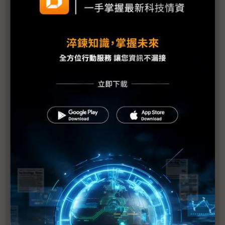
葫蘆裡賣什麼藥？
元太彩色電子紙好旺 四大平台卻潛藏挑戰
台灣兩大顯示龍頭攜手 奔向大型彩色電子紙市場
全球唯一膽固醇液晶落地應用 超過1,600萬種「虹
彩」映上電子紙
宇瞻進軍電子紙市場 搶攻綠色顯示商機
不只LCD有100吋電視 超大彩色電子紙廣告看板橫
空出世
誠美材料Touch Taiwan展覽 聚焦四大主題
電子紙產業鏈齊動員 Touch Taiwan元太大秀生態圈
技術力