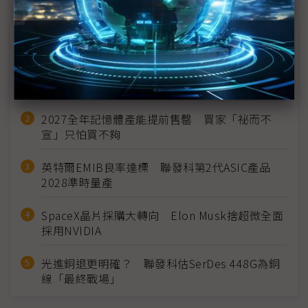
近７天熱門報導
MLCC訂單過熱、出貨比創高 村田示警全球AI基
建熱潮將趨緩
2027全年記憶體產能提前售罄 買家「祕而不
宣」只怕買不夠
英特爾EMIB良率達標 聯發科第2代ASIC產品
2028準時量產
SpaceX晶片採購大轉向 Elon Musk捨超微全面
採用NVIDIA
光進銅退更明確？ 聯發科估SerDes 448G為銅
線「最終戰場」