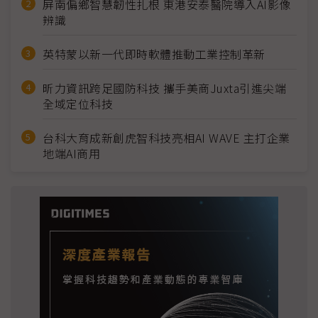
屏南偏鄉智慧韌性扎根 東港安泰醫院導入AI影像
辨識
英特蒙以新一代即時軟體推動工業控制革新
昕力資訊跨足國防科技 攜手美商Juxta引進尖端
全域定位科技
台科大育成新創虎智科技亮相AI WAVE 主打企業
地端AI商用