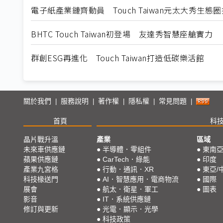
電子紙產業鏈齊動員 Touch Taiwan元太大秀生態
BHTC Touch Taiwan初登場 友達秀智慧座艙實力
群創ESG再進化 Touch Taiwan打造低碳樂活館
關於我們
服務說明
著作權
隱私權
常見問題
|
|
|
|
|
首頁
科
晶片戰升溫
產業
區域
未來車供應鏈
●
半導體．零組件
●
東南
蘋果供應鏈
●
CarTech．綠能
●
印度
產業九宮格
●
行動．通訊．XR
●
東亞/
科技椽送門
●
AI．智慧應用．電商物流
●
國際
展會
●
航太．衛星．軍工
●
圖表
影音
●
IT．系統供應鏈
修訂與更新
●
光電．顯示．光學
●
科技政策