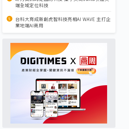
端全域定位科技
台科大育成新創虎智科技亮相AI WAVE 主打企
業地端AI商用