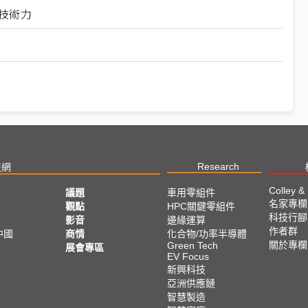
圈技術力
Research
技網
Colley &
議題
車用零組件
名家專欄
亞
觀點
HPC關鍵零組件
科技行腳
影音
邊緣運算
作者群
中國
商情
化合物/功率半導體
關於專欄
Green Tech
展會專區
EV Focus
新興科技
亞洲供應鏈
智慧製造