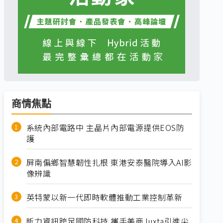
商情焦點
系統內部電路中 主晶片內部電源提供EOS防
護
屏南偏鄉智慧韌性扎根 東港安泰醫院導入AI影
像辨識
英特蒙以新一代即時軟體推動工業控制革新
昕力資訊跨足國防科技 攜手美商Juxta引進尖