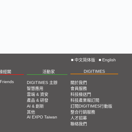
■
中文简体版
■
English
DIGITIMES
椽經閣
活動家
 Friends
DIGITIMES 主辦
關於我們
智慧應用
會員服務
雲端 & 資安
科技椽送門
產品 & 研發
科技產業報訂閱
AI & 創新
訂閱DIGITIMES行動版
其他
整合行銷服務
AI EXPO Taiwan
人才招募
聯絡我們