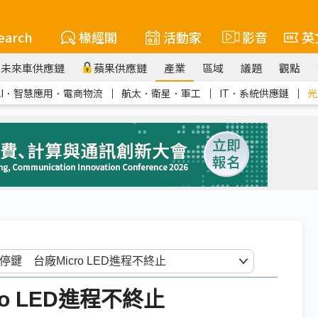
earch
椽經閣
活動家
影音
英
未來車供應鏈
蘋果供應鏈
產業
區域
議題
觀點
AI．智慧應用．電商物流
｜
航太．衛星．軍工
｜
IT．系統供應鏈
｜
光
o LED進程不終止