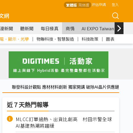
評估申請
登入
繁體版
简体版
文網
漫新聞
聽新聞
每日椽真
商情
AI EXPO Taiwan
COM
電．顯示．光學
｜
物聯科技．智慧製造
｜
科技政策
｜
圖表
聯發科設計觀點 應材材料創新 獨家開講 破除AI晶片供應鏈
近７天熱門報導
MLCC訂單過熱、出貨比創高 村田示警全球
AI基建熱潮將趨緩