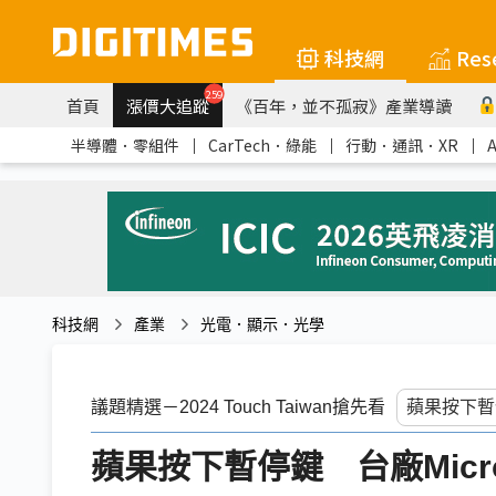
科技網
Res
259
首頁
漲價大追蹤
《百年，並不孤寂》產業導讀
半導體．零組件
｜
CarTech．綠能
｜
行動．通訊．XR
｜
科技網
產業
光電．顯示．光學
議題精選－2024 Touch Taiwan搶先看
蘋果按下暫停鍵 台廠Micr