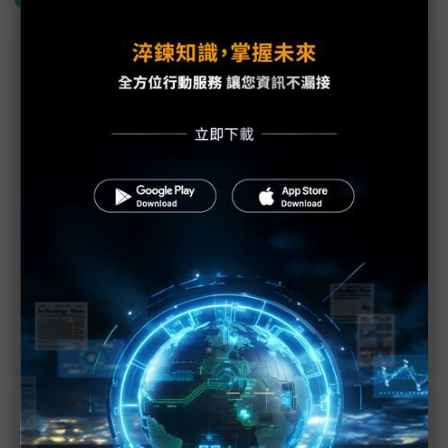
議題精選－夏普翻新局 鴻海如何操刀？
鴻海如何協助夏普？新人事布局給答案
出任夏普會長 劉揚偉會如何協助轉型？
夏普啟動轉型 劉揚偉接任會長
堺工廠AI資料中心人人搶合作 KDDI、軟銀提合作草
案
轉虧為盈再回到慘賠千億 夏普15年來的跌宕起伏
近７天熱門報導