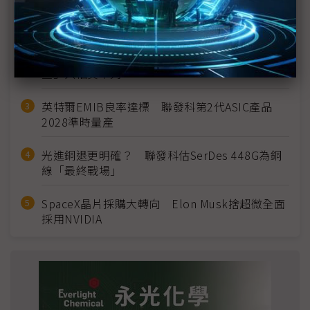
MLCC訂單過熱、出貨比創高 村田示警全球AI基
建熱潮將趨緩
2027全年記憶體產能提前售罄 買家「祕而不
宣」只怕買不夠
英特爾EMIB良率達標 聯發科第2代ASIC產品
2028準時量產
光進銅退更明確？ 聯發科估SerDes 448G為銅
線「最終戰場」
SpaceX晶片採購大轉向 Elon Musk捨超微全面
採用NVIDIA