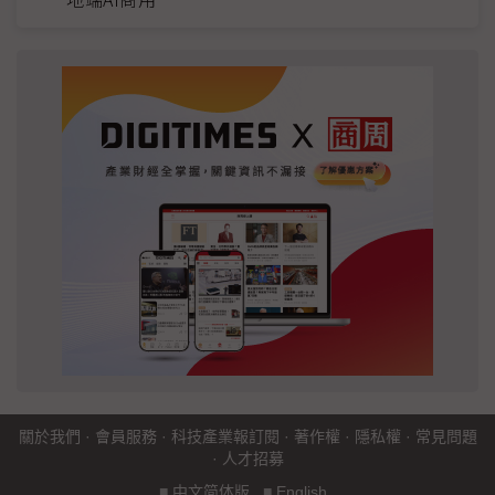
關於我們
·
會員服務
·
科技產業報訂閱
·
著作權
·
隱私權
·
常見問題
·
人才招募
■
中文简体版
■
English