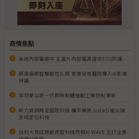
商情焦點
系統內部電路中 主晶片內部電源提供EOS防護
屏南偏鄉智慧韌性扎根 東港安泰醫院導入AI影像
辨識
英特蒙以新一代即時軟體推動工業控制革新
昕力資訊跨足國防科技 攜手美商Juxta引進尖端
全域定位科技
台科大育成新創虎智科技亮相AI WAVE 主打企業
地端AI商用