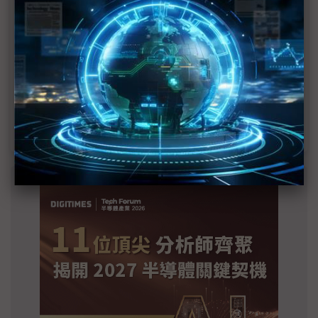
英特爾EMIB良率達標 聯發科第2代ASIC產品
2028準時量產
SpaceX晶片採購大轉向 Elon Musk捨超微全面
採用NVIDIA
光進銅退更明確？ 聯發科估SerDes 448G為銅
線「最終戰場」