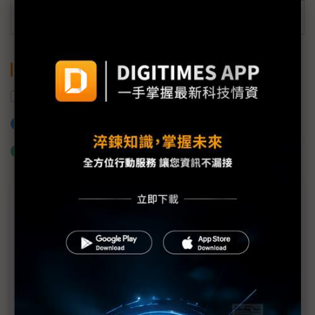
訂閱DIGITIMES 行動版
關鍵字
LCD面板
加入已選取到「關鍵字追蹤」
什麼是「關鍵字追蹤」
近７天熱門報導
MLCC訂單過熱、出貨比創高 村田示警全球AI基
建熱潮將趨緩
2027全年記憶體產能提前售罄 買家「祕而不
宣」只怕買不夠