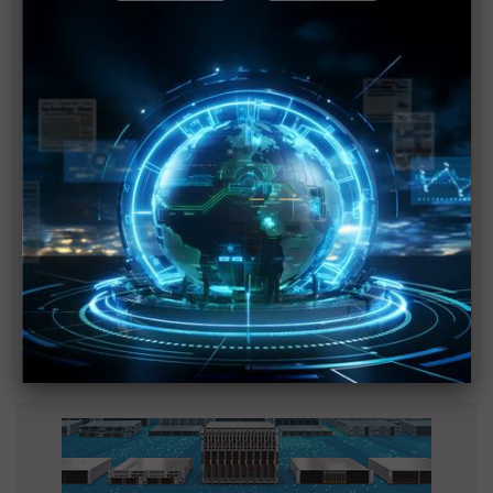
MLCC訂單過熱、出貨比創高 村田示警全球AI基
建熱潮將趨緩
2027全年記憶體產能提前售罄 買家「祕而不
宣」只怕買不夠
英特爾EMIB良率達標 聯發科第2代ASIC產品
2028準時量產
SpaceX晶片採購大轉向 Elon Musk捨超微全面
採用NVIDIA
光進銅退更明確？ 聯發科估SerDes 448G為銅
線「最終戰場」