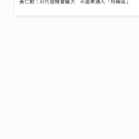
黃仁勳：AI代理機會龐大 AI產業邁入「飛輪區」