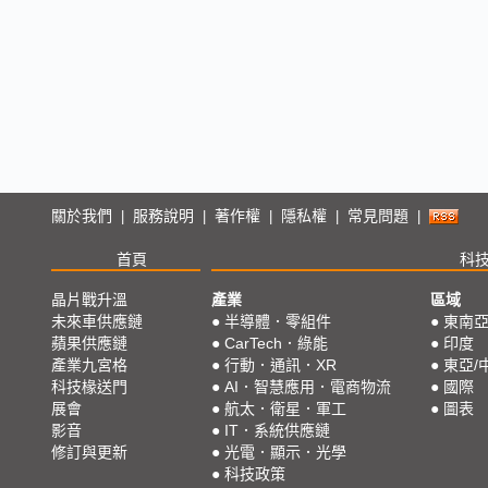
關於我們
服務說明
著作權
隱私權
常見問題
|
|
|
|
|
首頁
科
晶片戰升溫
產業
區域
未來車供應鏈
●
半導體．零組件
●
東南
蘋果供應鏈
●
CarTech．綠能
●
印度
產業九宮格
●
行動．通訊．XR
●
東亞/
科技椽送門
●
AI．智慧應用．電商物流
●
國際
展會
●
航太．衛星．軍工
●
圖表
影音
●
IT．系統供應鏈
修訂與更新
●
光電．顯示．光學
●
科技政策