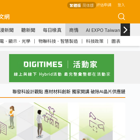
評估申請
登入
繁體版
简体版
文網
漫新聞
聽新聞
每日椽真
商情
AI EXPO Taiwan
COM
電．顯示．光學
｜
物聯科技．智慧製造
｜
科技政策
｜
圖表
聯發科設計觀點 應材材料創新 獨家開講 破除AI晶片供應鏈