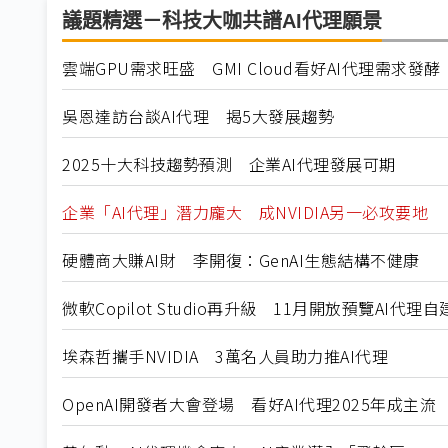
議題精選－科技大咖共譜AI代理願景
雲端GPU需求旺盛 GMI Cloud看好AI代理需求發酵
吳恩達訪台談AI代理 揭5大發展趨勢
2025十大科技趨勢預測 企業AI代理發展可期
企業「AI代理」潛力龐大 成NVIDIA另一必攻要地
硬體商大賺AI財 李開復：GenAI生態結構不健康
微軟Copilot Studio再升級 11月開放預覽AI代理
埃森哲攜手NVIDIA 3萬名人員助力推AI代理
OpenAI開發者大會登場 看好AI代理2025年成主流