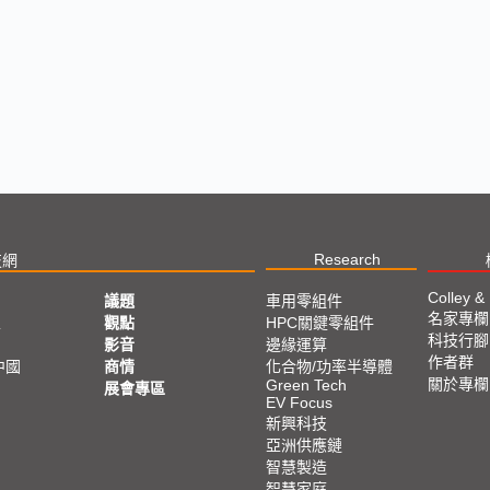
Research
技網
Colley &
議題
車用零組件
名家專欄
亞
觀點
HPC關鍵零組件
科技行腳
影音
邊緣運算
作者群
中國
商情
化合物/功率半導體
關於專欄
Green Tech
展會專區
EV Focus
新興科技
亞洲供應鏈
智慧製造
智慧家庭