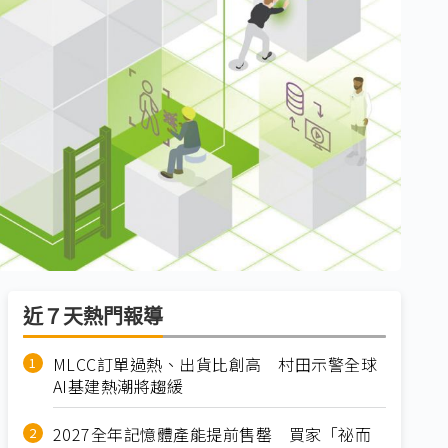
近７天熱門報導
MLCC訂單過熱、出貨比創高 村田示警全球
AI基建熱潮將趨緩
2027全年記憶體產能提前售罄 買家「祕而