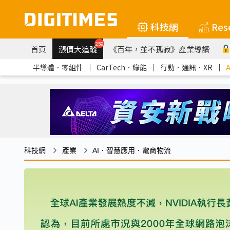
科技網
Res
259
首頁
漲價大追蹤
《百年，並不孤寂》產業導讀
半導體．零組件
｜
CarTech．綠能
｜
行動．通訊．XR
｜
科技網
產業
AI．智慧應用．電商物流