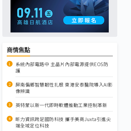
商情焦點
系統內部電路中 主晶片內部電源提供EOS防
護
屏南偏鄉智慧韌性扎根 東港安泰醫院導入AI影
像辨識
英特蒙以新一代即時軟體推動工業控制革新
昕力資訊跨足國防科技 攜手美商Juxta引進尖
端全域定位科技