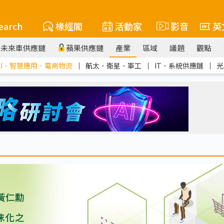
earch
椽經閣
活動家
影音
英
未來車供應鏈
蘋果供應鏈
產業
區域
議題
觀點
AI．智慧應用．電商物流
｜
航太．衛星．軍工
｜
IT．系統供應鏈
｜
光