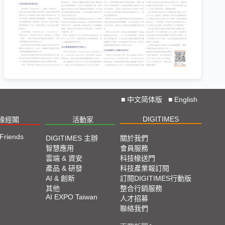
■
中文简体版
■
English
DIGITIMES
椽經閣
活動家
 Friends
DIGITIMES 主辦
關於我們
智慧應用
會員服務
雲端 & 資安
科技椽送門
產品 & 研發
科技產業報訂閱
AI & 創新
訂閱DIGITIMES行動版
其他
整合行銷服務
AI EXPO Taiwan
人才招募
聯絡我們