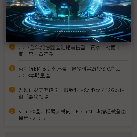
近７天熱門報導
MLCC訂單過熱、出貨比創高 村田示警全球AI基
建熱潮將趨緩
2027全年記憶體產能提前售罄 買家「祕而不
宣」只怕買不夠
英特爾EMIB良率達標 聯發科第2代ASIC產品
2028準時量產
光進銅退更明確？ 聯發科估SerDes 448G為銅
線「最終戰場」
SpaceX晶片採購大轉向 Elon Musk捨超微全面
採用NVIDIA