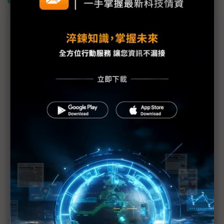
議題精選－顯示業追「白色商機」
樂金追「白色商機」 目標醫療監視器前三大
搭「以舊換新」東風 偏光板廠急單現
醫療、工業檢測新利器：鈣鈦礦X光感測
不只車用、PMIC 群創FOPLP瞄準高階應用
引題：從面板製造轉型解決方案提供者
主標：三大擎天柱 撐起友達變身記
中國顯示器削價競爭 全台藉高附加價值產品衝毛利
率