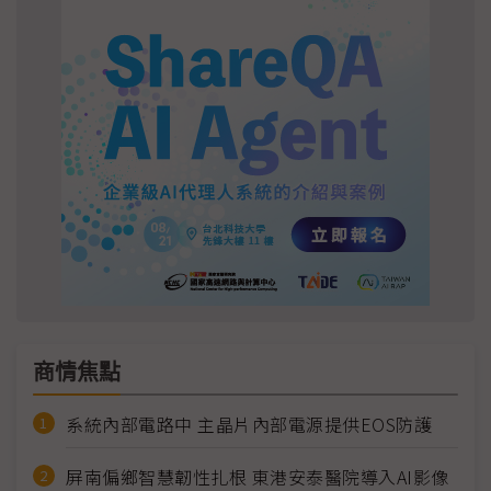
商情焦點
系統內部電路中 主晶片內部電源提供EOS防護
屏南偏鄉智慧韌性扎根 東港安泰醫院導入AI影像