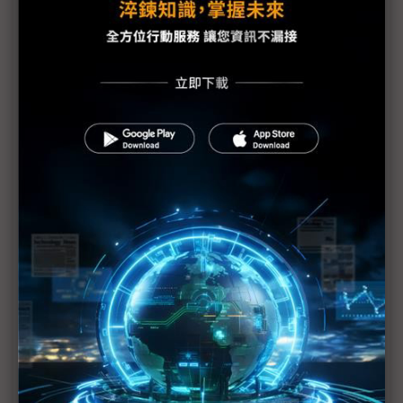
灣的好
川普強勢回歸 童子賢：「新三大主義」興起
川習貿易戰2.0將過招 聚焦中國如何因應高關稅
AI伺服器供不應求 廣達楊麒令：將持續在美擴產
因應市場變化布局全球 研華強化北美在地服務
All In川普成大贏家 Elon Musk對美國科技政策影響
力大增
川普勝選Musk大功臣 拜登晶片法成課題
美大政府管太寬遭拒 川普生意人更擅於談判
川普再度入主白宮 能延續晶片法、共和黨友台路
線？