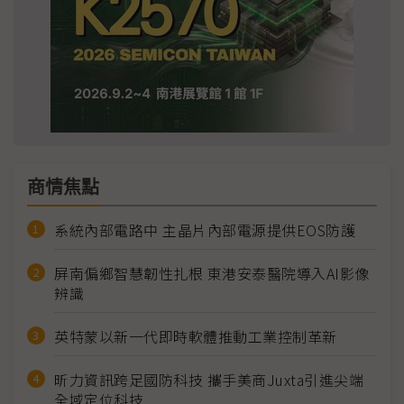
商情焦點
系統內部電路中 主晶片內部電源提供EOS防護
屏南偏鄉智慧韌性扎根 東港安泰醫院導入AI影像
辨識
英特蒙以新一代即時軟體推動工業控制革新
昕力資訊跨足國防科技 攜手美商Juxta引進尖端
全域定位科技