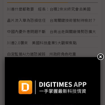
川普什麼都敢要 經長：台積2奈米終究會去美國
晶片流入華為恐損信任 台灣關鍵技術管制待檢討？
中國內憂外患問題不斷 台商出走與關廠情勢恐擴大
川普2.0襲來 美國科技產業5大觀察焦點
白宮監管AI力道恐減弱 州政府角色吃重
川普料邀Musk入閣 對旗下SpaceX、X平台是利是
弊？
美經貿政策若轉向 將加劇全球經濟零碎化
川普勝選衝擊AI產業？伺服器供應鏈研擬備案
半導體是成就AI的磐石 盧超群：川普放話是不懂台