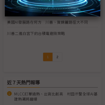
創見董座看川普當選 無傷台灣競爭力
美國AI發展路在何方 川普、賀錦麗路徑大不同
川普二進白宮下的台積電避險策略
1
2
近７天熱門報導
MLCC訂單過熱、出貨比創高 村田示警全球AI基
建熱潮將趨緩