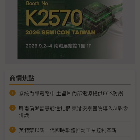
商情焦點
系統內部電路中 主晶片內部電源提供EOS防護
屏南偏鄉智慧韌性扎根 東港安泰醫院導入AI影像
辨識
英特蒙以新一代即時軟體推動工業控制革新