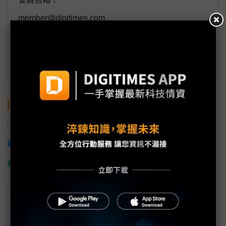
member@digitimes.com
(一個工作日內將回覆您的來信)
訂閱DIGITIMES 行動版
關鍵字
立法院
美國
生成式AI
全科
AI
加入已選取到「關鍵字追蹤」
什麼是「關鍵字追蹤」
近７天熱門報導
MLCC訂單過熱、出貨比創高 村田示警全球AI基