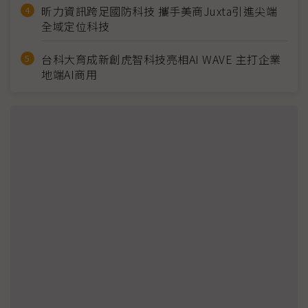
昕力資訊跨足國防科技 攜手美商Juxta引進尖端
全域定位科技
台科大育成新創虎智科技亮相AI WAVE 主打企業
地端AI商用