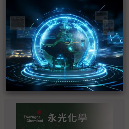
建熱潮將趨緩
2027全年記憶體產能提前售罄 買家「祕而不
宣」只怕買不夠
英特爾EMIB良率達標 聯發科第2代ASIC產品
2028準時量產
SpaceX晶片採購大轉向 Elon Musk捨超微全面
採用NVIDIA
光進銅退更明確？ 聯發科估SerDes 448G為銅
線「最終戰場」