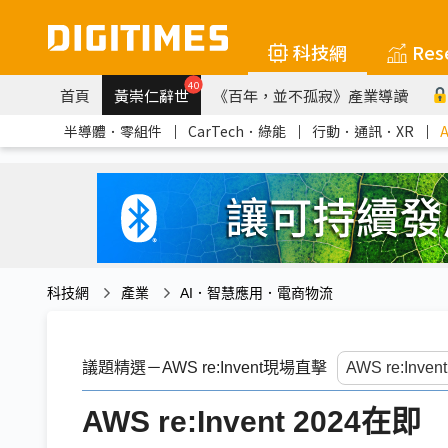
科技網
Res
40
首頁
黃崇仁辭世
《百年，並不孤寂》產業導讀
半導體．零組件
｜
CarTech．綠能
｜
行動．通訊．XR
｜
科技網
產業
AI．智慧應用．電商物流
議題精選－AWS re:Invent現場直擊
AWS re:Invent 202