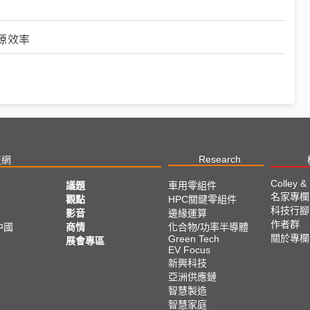
源效率
Research
技網
Colley &
議題
車用零組件
名家專欄
亞
觀點
HPC關鍵零組件
科技行腳
影音
邊緣運算
作者群
中國
商情
化合物/功率半導體
關於專欄
Green Tech
展會專區
EV Focus
新興科技
亞洲供應鏈
智慧製造
智慧家庭