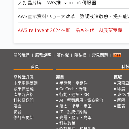
大打晶片牌 AWS推Trainium2伺服器
AWS宣示資料中心三大改革 強調液冷散熱、提升能
AWS re:Invent 2024在即 晶片迭代、AI展望受矚
關於我們
服務說明
著作權
隱私權
常見問題
|
|
|
|
|
首頁
科
晶片戰升溫
產業
區域
未來車供應鏈
●
半導體．零組件
●
東南
蘋果供應鏈
●
CarTech．綠能
●
印度
產業九宮格
●
行動．通訊．XR
●
東亞/
科技椽送門
●
AI．智慧應用．電商物流
●
國際
展會
●
航太．衛星．軍工
●
圖表
影音
●
IT．系統供應鏈
修訂與更新
●
光電．顯示．光學
●
科技政策
●
物聯科技．智慧製造