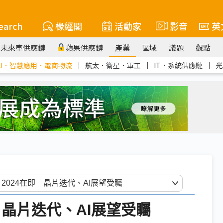
earch
椽經閣
活動家
影音
英
未來車供應鏈
蘋果供應鏈
產業
區域
議題
觀點
AI．智慧應用．電商物流
｜
航太．衛星．軍工
｜
IT．系統供應鏈
｜
光
4在即 晶片迭代、AI展望受矚