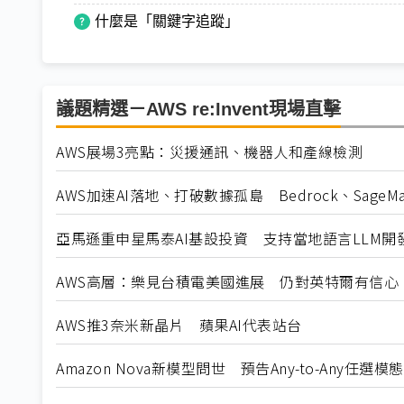
什麼是「關鍵字追蹤」
議題精選－AWS re:Invent現場直擊
AWS展場3亮點：災援通訊、機器人和產線檢測
AWS加速AI落地、打破數據孤島 Bedrock、SageM
亞馬遜重申星馬泰AI基設投資 支持當地語言LLM開
AWS高層：樂見台積電美國進展 仍對英特爾有信心
AWS推3奈米新晶片 蘋果AI代表站台
Amazon Nova新模型問世 預告Any-to-Any任選模