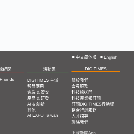
■
中文简体版
■
English
DIGITIMES
椽經閣
活動家
 Friends
DIGITIMES 主辦
關於我們
智慧應用
會員服務
雲端 & 資安
科技椽送門
產品 & 研發
科技產業報訂閱
AI & 創新
訂閱DIGITIMES行動版
其他
整合行銷服務
AI EXPO Taiwan
人才招募
聯絡我們
下載新聞App