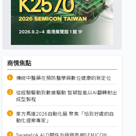
商情焦點
傳統中醫藥在預防醫學與數位健康的新定位
從經驗驅動到數據驅動 智穎智能以AI翻轉射出
成型製程
東方馬達2026自動化展 聚焦「恰到好處的自
動化提案專家」
Swagelok ALD閥件升級版亮相SEMICON