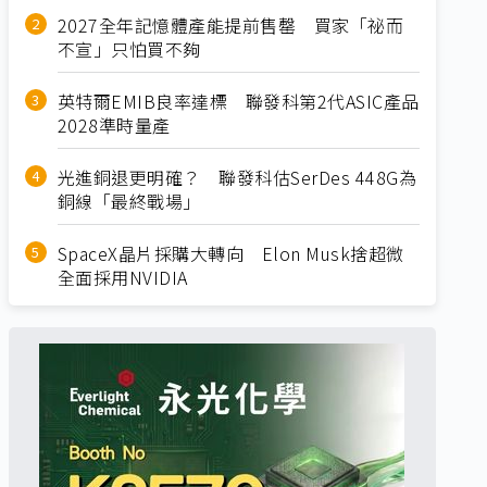
2027全年記憶體產能提前售罄 買家「祕而
不宣」只怕買不夠
英特爾EMIB良率達標 聯發科第2代ASIC產品
2028準時量產
光進銅退更明確？ 聯發科估SerDes 448G為
銅線「最終戰場」
SpaceX晶片採購大轉向 Elon Musk捨超微
全面採用NVIDIA