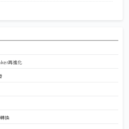
aker再進化
發
態轉換