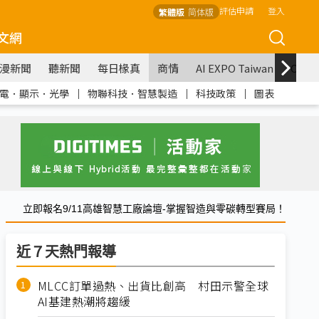
評估申請
登入
繁體版
简体版
文網
漫新聞
聽新聞
每日椽真
商情
AI EXPO Taiwan
COM
電．顯示．光學
｜
物聯科技．智慧製造
｜
科技政策
｜
圖表
立即報名9/11高雄智慧工廠論壇-掌握智造與零碳轉型賽局！
近７天熱門報導
MLCC訂單過熱、出貨比創高 村田示警全球
AI基建熱潮將趨緩