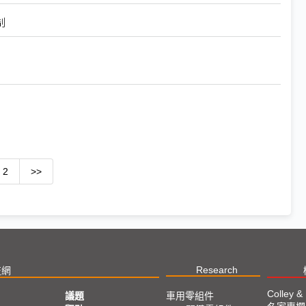
制
2
>>
Research
技網
Colley &
議題
車用零組件