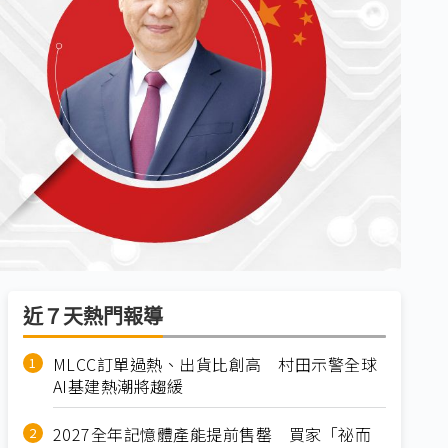
近７天熱門報導
MLCC訂單過熱、出貨比創高 村田示警全球
AI基建熱潮將趨緩
2027全年記憶體產能提前售罄 買家「祕而