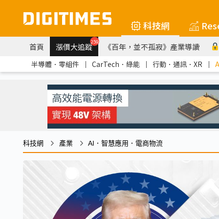
科技網
Res
259
首頁
漲價大追蹤
《百年，並不孤寂》產業導讀
半導體．零組件
｜
CarTech．綠能
｜
行動．通訊．XR
｜
科技網
產業
AI．智慧應用．電商物流