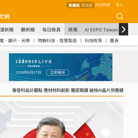
評估申請
登入
繁體版
简体版
文網
漫新聞
聽新聞
每日椽真
商情
AI EXPO Taiwan
COM
電．顯示．光學
｜
物聯科技．智慧製造
｜
科技政策
｜
圖表
聯發科設計觀點 應材材料創新 獨家開講 破除AI晶片供應鏈