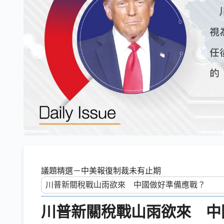
議題精選－中美報復制裁未有止期
川普新關稅戰山雨欲來 中