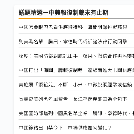
議題精選－中美報復制裁未有止期
中國怎會眼巴巴看供應鏈遷移 海關阻滯拖累蘋果
列美黑名單 騰訊、寧德時代或訴諸法律行動回擊
深度：美國防部對騰訊出手 蘋果、微信合作再添變
中國打出「海關」牌報復制裁 產線南進大卡關供應
美施展「緊箍咒」不斷 小米、中微脫網經驗或借鏡
長鑫遭美列黑名單警告 長江存儲產能華為全包下
美國國防部增列中國黑名單企業 騰訊、寧德時代、
中國鎵鍺出口禁令下 市場供應如何變化？