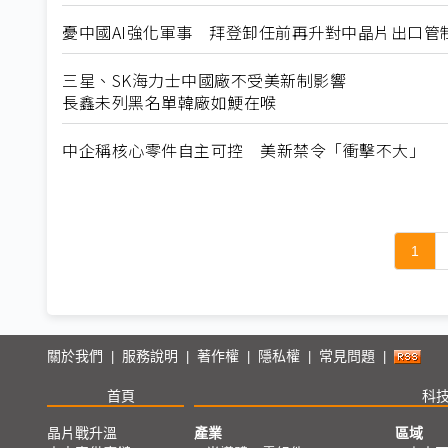
憂中國AI強化軍事 拜登卸任前再升對中晶片出口管
三星、SK海力士中國廠不受美新制影響
長鑫未列黑名單韓廠如鯁在喉
中企稱核心零件自主可控 美新禁令「衝擊不大」
1
關於我們
服務說明
著作權
隱私權
常見問題
|
|
|
|
|
首頁
科
晶片戰升溫
產業
區域