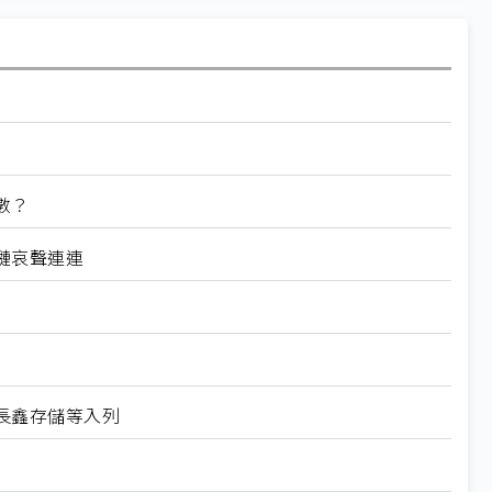
數？
鏈哀聲連連
長鑫存儲等入列