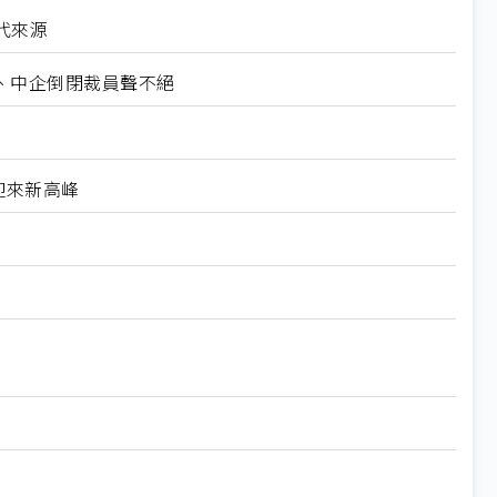
代來源
裁、中企倒閉裁員聲不絕
迎來新高峰
刀