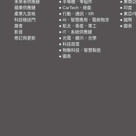
未來車供應鏈
●
半導體．零組件
●
東南
蘋果供應鏈
●
CarTech．綠能
●
印度
產業九宮格
●
行動．通訊．XR
●
東亞/
科技椽送門
●
AI．智慧應用．電商物流
●
國際
展會
●
航太．衛星．軍工
●
圖表
影音
●
IT．系統供應鏈
修訂與更新
●
光電．顯示．光學
●
科技政策
●
物聯科技．智慧製造
●
圖表