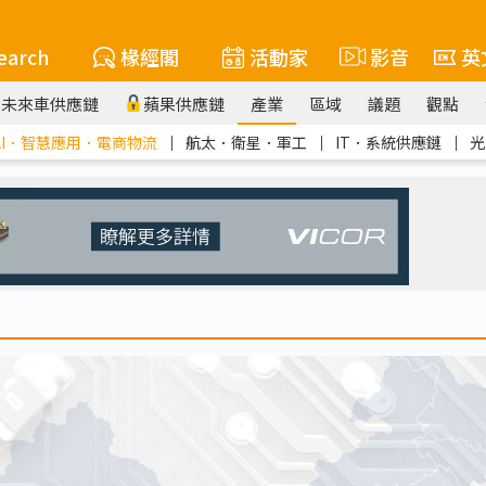
earch
椽經閣
活動家
影音
英
未來車供應鏈
蘋果供應鏈
產業
區域
議題
觀點
AI．智慧應用．電商物流
｜
航太．衛星．軍工
｜
IT．系統供應鏈
｜
光