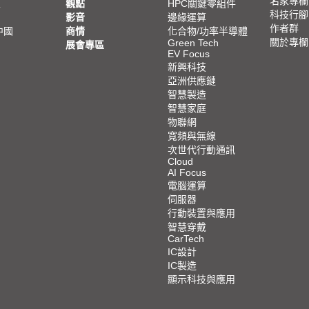
名家專欄
亞
觀點
HPC關鍵零組件
科技行腳
影音
邊緣運算
作者群
中國
商情
化合物/功率半導體
關於專欄
Green Tech
展會專區
EV Focus
新興科技
亞洲供應鏈
智慧製造
智慧家庭
物聯網
寬頻與無線
次世代行動通訊
Cloud
AI Focus
電腦運算
伺服器
行動裝置與應用
智慧穿戴
CarTech
IC設計
IC製造
顯示科技與應用