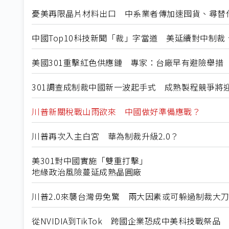
憂美再限晶片材料出口 中系業者傳加速囤貨、尋替
中國Top10科技新聞「裁」字當道 美延續對中制
美國301重擊紅色供應鏈 專家：台廠早有避險舉措
301調查成制裁中國新一波起手式 成熟製程競爭將
川普新關稅戰山雨欲來 中國做好準備應戰？
川普再次入主白宮 華為制裁升級2.0？
美301對中國實施「雙重打擊」
地緣政治風險蔓延成熟晶圓廠
川普2.0來襲台灣毋免驚 兩大因素或可躲過制裁大
從NVIDIA到TikTok 跨國企業恐成中美科技戰祭品