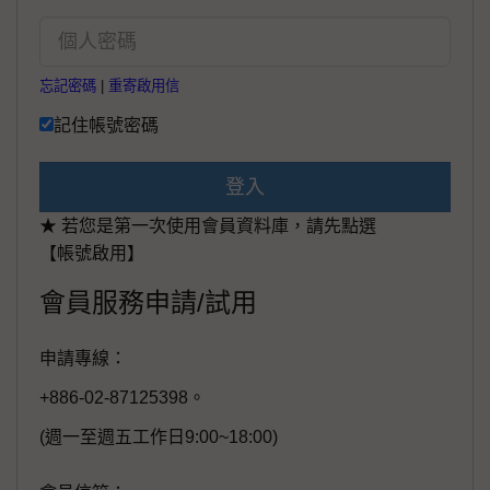
忘記密碼
|
重寄啟用信
記住帳號密碼
登入
★ 若您是第一次使用會員資料庫，請先點選
【帳號啟用】
會員服務申請/試用
申請專線：
+886-02-87125398。
(週一至週五工作日9:00~18:00)