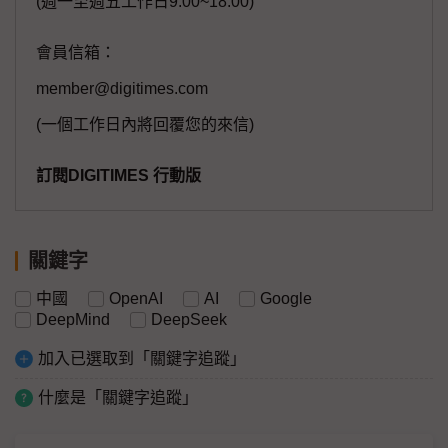
(週一至週五工作日9:00~18:00)
會員信箱：
member@digitimes.com
(一個工作日內將回覆您的來信)
訂閱DIGITIMES 行動版
關鍵字
中國
OpenAI
AI
Google
DeepMind
DeepSeek
加入已選取到「關鍵字追蹤」
什麼是「關鍵字追蹤」