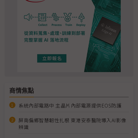
商情焦點
系統內部電路中 主晶片內部電源提供EOS防護
屏南偏鄉智慧韌性扎根 東港安泰醫院導入AI影像
辨識