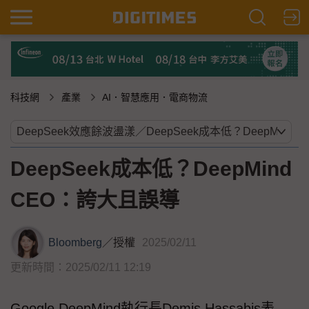
科技網
產業
AI．智慧應用．電商物流
DeepSeek成本低？DeepMind
CEO：誇大且誤導
Bloomberg
／
授權
2025/02/11
更新時間：2025/02/11 12:19
Google DeepMind執行長Demis Hassabis表