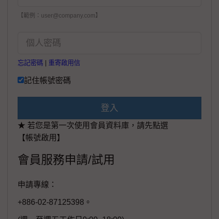
【範例：user@company.com】
忘記密碼
|
重寄啟用信
記住帳號密碼
登入
★ 若您是第一次使用會員資料庫，請先點選
【帳號啟用】
會員服務申請/試用
申請專線：
+886-02-87125398。