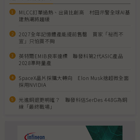
MLCC訂單過熱、出貨比創高 村田示警全球AI基
建熱潮將趨緩
2027全年記憶體產能提前售罄 買家「祕而不
宣」只怕買不夠
英特爾EMIB良率達標 聯發科第2代ASIC產品
2028準時量產
SpaceX晶片採購大轉向 Elon Musk捨超微全面
採用NVIDIA
光進銅退更明確？ 聯發科估SerDes 448G為銅
線「最終戰場」