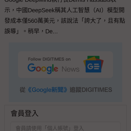
示，中國DeepSeek稱其人工智慧（AI）模型開
發成本僅560萬美元，該說法「誇大了，且有點
誤導」。稍早，De...
會員登入