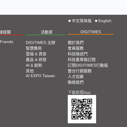
■
中文简体版
■
English
DIGITIMES
椽經閣
活動家
 Friends
DIGITIMES 主辦
關於我們
智慧應用
會員服務
雲端 & 資安
科技椽送門
產品 & 研發
科技產業報訂閱
AI & 創新
訂閱DIGITIMES行動版
其他
整合行銷服務
AI EXPO Taiwan
人才招募
聯絡我們
下載新聞App