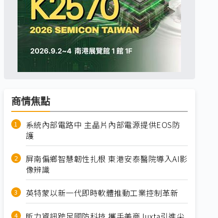
商情焦點
系統內部電路中 主晶片內部電源提供EOS防
護
屏南偏鄉智慧韌性扎根 東港安泰醫院導入AI影
像辨識
英特蒙以新一代即時軟體推動工業控制革新
昕力資訊跨足國防科技 攜手美商Juxta引進尖