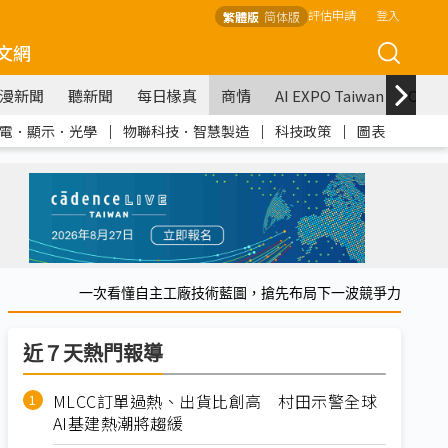
評估申請
登入
繁體版
简体版
文網
漫新聞
聽新聞
每日椽真
商情
AI EXPO Taiwan
COM
電．顯示．光學
｜
物聯科技．智慧製造
｜
科技政策
｜
圖表
一次看懂自主工廠技術藍圖，搶先布局下一波競爭力
近７天熱門報導
MLCC訂單過熱、出貨比創高 村田示警全球
AI基建熱潮將趨緩