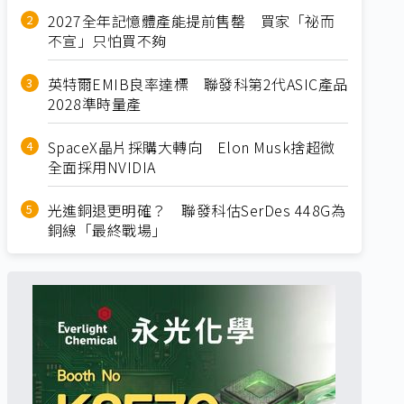
2027全年記憶體產能提前售罄 買家「祕而
不宣」只怕買不夠
英特爾EMIB良率達標 聯發科第2代ASIC產品
2028準時量產
SpaceX晶片採購大轉向 Elon Musk捨超微
全面採用NVIDIA
光進銅退更明確？ 聯發科估SerDes 448G為
銅線「最終戰場」