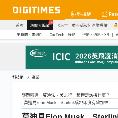
科技網
Res
259
首頁
漲價大追蹤
《百年，並不孤寂》產業導讀
半導體．零組件
｜
CarTech．綠能
｜
行動．通訊．XR
｜
科技網
產業
議題精選－莫迪法、美之行 積極走訪拚什麼？
莫迪見Elon Musk Star