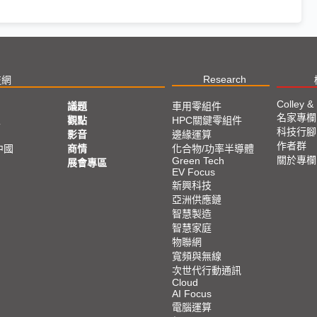
Research
技網
Colley &
議題
車用零組件
名家專欄
亞
觀點
HPC關鍵零組件
科技行腳
影音
邊緣運算
作者群
中國
商情
化合物/功率半導體
關於專欄
Green Tech
展會專區
EV Focus
新興科技
亞洲供應鏈
智慧製造
智慧家庭
物聯網
寬頻與無線
次世代行動通訊
Cloud
AI Focus
電腦運算