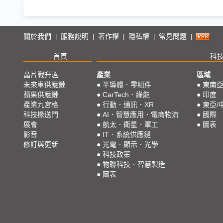
關於我們
服務說明
著作權
隱私權
常見問題
|
|
|
|
|
首頁
科
晶片戰升溫
產業
區域
未來車供應鏈
●
半導體．零組件
●
東南
蘋果供應鏈
●
CarTech．綠能
●
印度
產業九宮格
●
行動．通訊．XR
●
東亞/
科技椽送門
●
AI．智慧應用．電商物流
●
國際
展會
●
航太．衛星．軍工
●
圖表
影音
●
IT．系統供應鏈
修訂與更新
●
光電．顯示．光學
●
科技政策
●
物聯科技．智慧製造
●
圖表