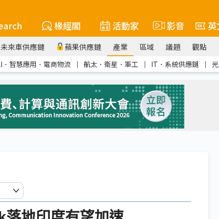
earch
椽經閣
活動家
影音
英
未來車供應鏈
蘋果供應鏈
產業
區域
議題
觀點
AI．智慧應用．電商物流
｜
航太．衛星．軍工
｜
IT．系統供應鏈
｜
光
link落地印度有望加速