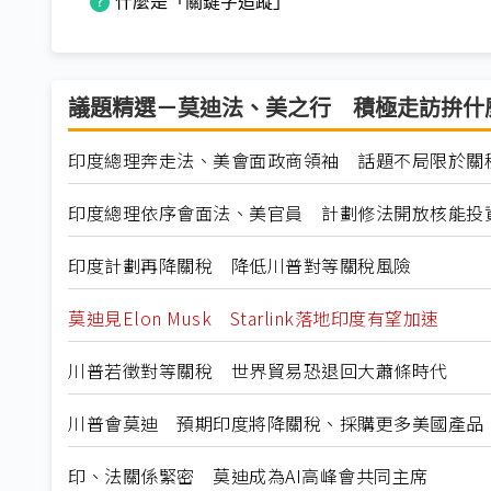
什麼是「關鍵字追蹤」
議題精選－莫迪法、美之行 積極走訪拚什
印度總理奔走法、美會面政商領袖 話題不局限於關
印度總理依序會面法、美官員 計劃修法開放核能投
印度計劃再降關稅 降低川普對等關稅風險
莫迪見Elon Musk Starlink落地印度有望加速
川普若徵對等關稅 世界貿易恐退回大蕭條時代
川普會莫迪 預期印度將降關稅、採購更多美國產品
印、法關係緊密 莫迪成為AI高峰會共同主席