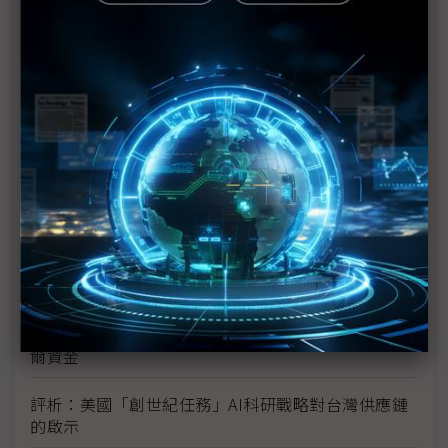
新的逆襲之路？ 業者估未來5~10年中國將竄出多家
TPU
未蒙其利先受其害 美國製造業景氣連9個月衰退
H200效能翻6倍、價格增3成 NVIDIA「清庫存」仍
讓中國動心
豐田目標2026全球生產破千萬輛 HEV需求強勁跨越
電動車放緩影響
東南亞各國與美貿易協議持續推進 2026聚焦關鍵礦
產、轉口問題
陳立武與川普關鍵40分鐘會談 將政治阻力化為英特
爾資金
評析：美國「創世紀任務」AI科研戰略對台灣供應鏈
的啟示