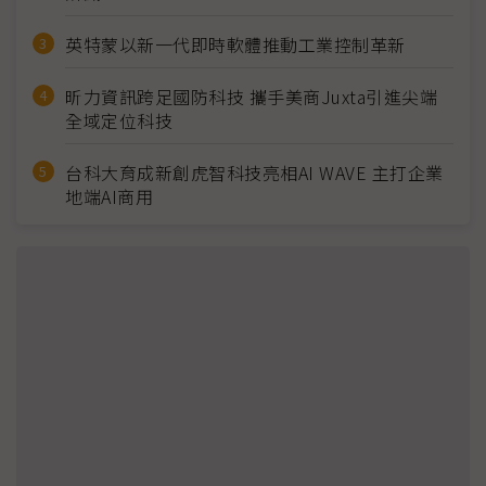
英特蒙以新一代即時軟體推動工業控制革新
昕力資訊跨足國防科技 攜手美商Juxta引進尖端
全域定位科技
台科大育成新創虎智科技亮相AI WAVE 主打企業
地端AI商用