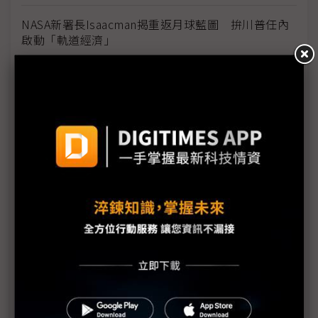
NASA新署長Isaacman揭重返月球藍圖 拚川普任內
啟動「軌道經濟」
中國H200訂單暴增逾200萬顆 NVIDIA傳急敲台積新
產能
黃仁勳誠聘Groq 員工股權「折現」約9成隨CEO加
入NVIDIA
川普10萬美元H-1B簽證費用爭議延燒 美國商會提起
上訴
魏哲家自嘲含淚打造台積美廠 NYT剖析1.8萬條法規
如何綁住晶圓代工龍頭手腳
從DeepSeek到H200鬆綁 盤點NVIDIA 2025年十大
關鍵時刻