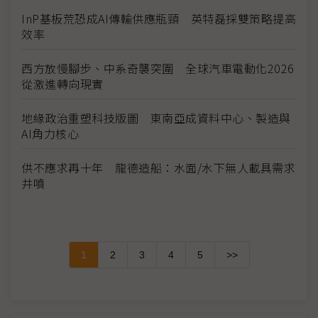
InP基板荒恐成AI傳輸供應瓶頸 英特磊採雙策略提高
效率
西方放慢腳步、中系奇襲突圍 全球汽車電動化2026
從激進轉向現實
地緣政治重塑科技版圖 東南亞成資料中心、製造與
AI角力核心
供不應求再十年 龍德造船：水面/水下無人載具需求
井噴
1
2
3
4
5
>>