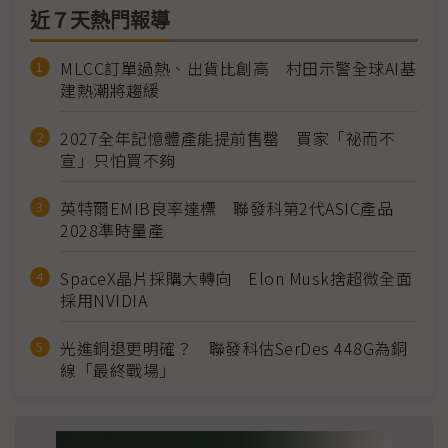
近７天熱門報導
MLCC訂單過熱、出貨比創高 村田示警全球AI基
建熱潮將趨緩
2027全年記憶體產能提前售罄 買家「祕而不
宣」只怕買不夠
英特爾EMIB良率達標 聯發科第2代ASIC產品
2028準時量產
SpaceX晶片採購大轉向 Elon Musk捨超微全面
採用NVIDIA
光進銅退更明確？ 聯發科估SerDes 448G為銅
線「最終戰場」