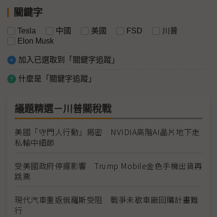
關鍵字
Tesla
中國
美國
FSD
川普
Elon Musk
加入已選取到「關鍵字追蹤」
什麼是「關鍵字追蹤」
議題精選－川普關稅戰
美國「守門人行動」揭密 NVIDIA高階AI晶片地下走
私輸中細節
受美國政府停擺影響 Trump Mobile金色手機出貨再
跳票
現代汽車重返俄羅斯受阻 戰爭未歇車廠回購計畫難
行