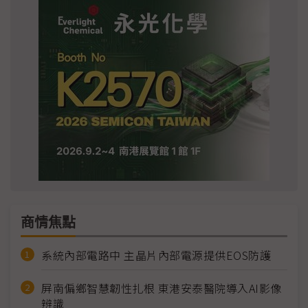
商情焦點
系統內部電路中 主晶片內部電源提供EOS防護
屏南偏鄉智慧韌性扎根 東港安泰醫院導入AI影像
辨識