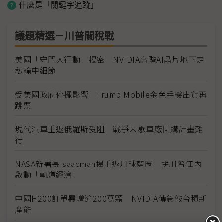
什麼是「關鍵字追蹤」
議題精選－川普關稅戰
美國「守門人行動」揭密 NVIDIA高階AI晶片地下走
私輸中細節
受美國政府停擺影響 Trump Mobile金色手機出貨再
跳票
現代汽車重返俄羅斯受阻 戰爭未歇車廠回購計畫難
行
NASA新署長Isaacman揭重返月球藍圖 拚川普任內
啟動「軌道經濟」
中國H200訂單暴增逾200萬顆 NVIDIA傳急敲台積新
產能