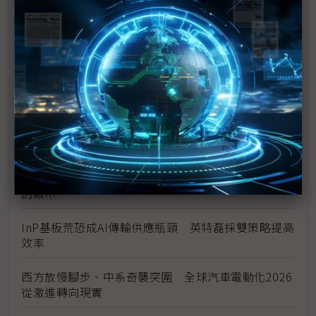
豐田目標2026全球生產破千萬輛 HEV需求強勁跨越
電動車放緩影響
東南亞各國與美貿易協議持續推進 2026聚焦關鍵礦
產、轉口問題
陳立武與川普關鍵40分鐘會談 將政治阻力化為英特
爾資金
評析：美國「創世紀任務」AI科研戰略對台灣供應鏈
的啟示
InP基板荒恐成AI傳輸供應瓶頸 英特磊採雙策略提高
效率
西方放慢腳步、中系奇襲突圍 全球汽車電動化2026
從激進轉向現實