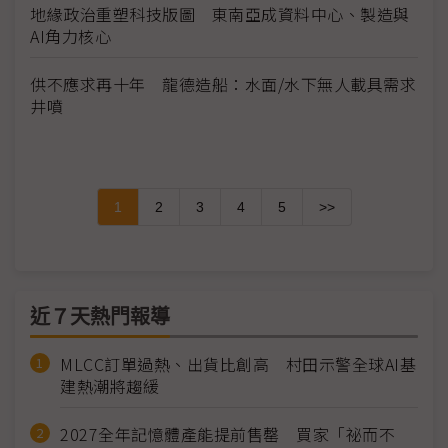
地緣政治重塑科技版圖 東南亞成資料中心、製造與
AI角力核心
供不應求再十年 龍德造船：水面/水下無人載具需求
井噴
1
2
3
4
5
>>
近７天熱門報導
MLCC訂單過熱、出貨比創高 村田示警全球AI基
建熱潮將趨緩
2027全年記憶體產能提前售罄 買家「祕而不