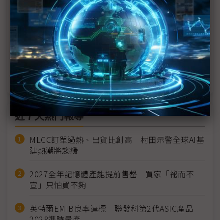
HBM需求大 韓華Semitech又獲SK海力士新設備訂
單
傳SK海力士引進ASMPT TCB設備 用於16層HBM3E
SK海力士擴大HBM3E生產 TCB訂單流向成關鍵
近７天熱門報導
MLCC訂單過熱、出貨比創高 村田示警全球AI基
建熱潮將趨緩
2027全年記憶體產能提前售罄 買家「祕而不
宣」只怕買不夠
英特爾EMIB良率達標 聯發科第2代ASIC產品
2028準時量產