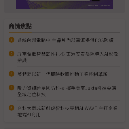
商情焦點
系統內部電路中 主晶片內部電源提供EOS防護
屏南偏鄉智慧韌性扎根 東港安泰醫院導入AI影像
辨識
英特蒙以新一代即時軟體推動工業控制革新
昕力資訊跨足國防科技 攜手美商Juxta引進尖端
全域定位科技
台科大育成新創虎智科技亮相AI WAVE 主打企業
地端AI商用