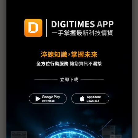
議題精選－HBM霸主爆內戰
韓美半導體漲價換訂單？SK海力士TCB設備最終分配
受矚
HBM核心設備風雲起 韓美半導體轉投三星懷抱？
傳SK海力士低調求和 韓美半導體盼「左右逢源」
韓美半導體對SK海力士強硬 背靠美光TCB設備大
單？
SK海力士與韓美半導體8年情出現裂痕 HBM霸主爆
內戰
生產HBM關鍵 韓美半導體TCB設備首度漲價近3成
韓美半導體罕見調漲TCB價格25% 1Q營收展現底氣