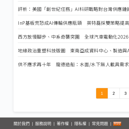
評析：美國「創世紀任務」AI科研戰略對台灣供應鏈
InP基板荒恐成AI傳輸供應瓶頸 英特磊採雙策略提
西方放慢腳步、中系奇襲突圍 全球汽車電動化202
地緣政治重塑科技版圖 東南亞成資料中心、製造與A
供不應求再十年 龍德造船：水面/水下無人載具需
1
2
3
關於我們
服務說明
著作權
隱私權
常見問題
|
|
|
|
|