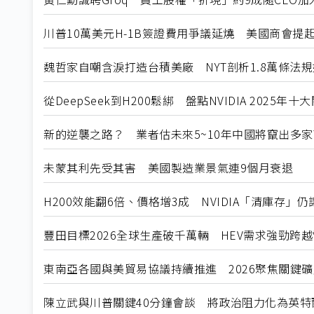
川普10萬美元H-1B簽證費用爭議延燒 美國商會提
魏哲家自嘲含淚打造台積美廠 NYT剖析1.8萬條法
從DeepSeek到H200鬆綁 盤點NVIDIA 2025年
新的逆襲之路？ 業者估未來5~10年中國將竄出多家
未蒙其利先受其害 美國製造業景氣連9個月衰退
H200效能翻6倍、價格增3成 NVIDIA「清庫存」
豐田目標2026全球生產破千萬輛 HEV需求強勁跨
東南亞各國與美貿易協議持續推進 2026聚焦關鍵
陳立武與川普關鍵40分鐘會談 將政治阻力化為英特