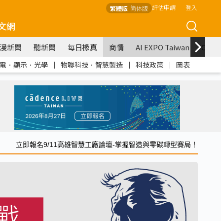
評估申請
登入
繁體版
简体版
文網
漫新聞
聽新聞
每日椽真
商情
AI EXPO Taiwan
COM
電．顯示．光學
｜
物聯科技．智慧製造
｜
科技政策
｜
圖表
立即報名9/11高雄智慧工廠論壇-掌握智造與零碳轉型賽局！