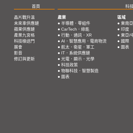
首頁
科
晶片戰升溫
產業
區域
未來車供應鏈
●
半導體．零組件
●
東南
蘋果供應鏈
●
CarTech．綠能
●
印度
產業九宮格
●
行動．通訊．XR
●
東亞/
科技椽送門
●
AI．智慧應用．電商物流
●
國際
展會
●
航太．衛星．軍工
●
圖表
影音
●
IT．系統供應鏈
修訂與更新
●
光電．顯示．光學
●
科技政策
●
物聯科技．智慧製造
●
圖表