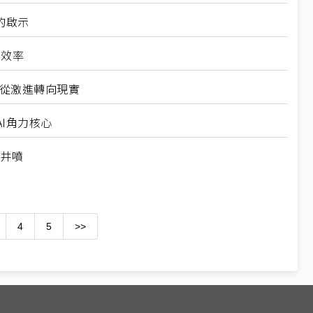
的啟示
高效率
6從激進轉向現實
I角力核心
求井噴
4
5
>>