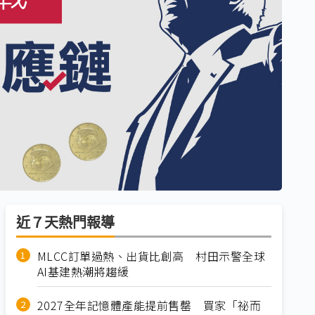
近７天熱門報導
MLCC訂單過熱、出貨比創高 村田示警全球
AI基建熱潮將趨緩
2027全年記憶體產能提前售罄 買家「祕而