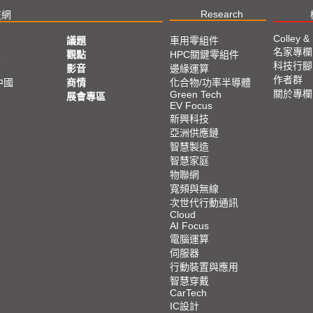
Research
技網
Colley &
議題
車用零組件
名家專欄
亞
觀點
HPC關鍵零組件
科技行腳
影音
邊緣運算
作者群
中國
商情
化合物/功率半導體
關於專欄
Green Tech
展會專區
EV Focus
新興科技
亞洲供應鏈
智慧製造
智慧家庭
物聯網
寬頻與無線
次世代行動通訊
Cloud
AI Focus
電腦運算
伺服器
行動裝置與應用
智慧穿戴
CarTech
IC設計