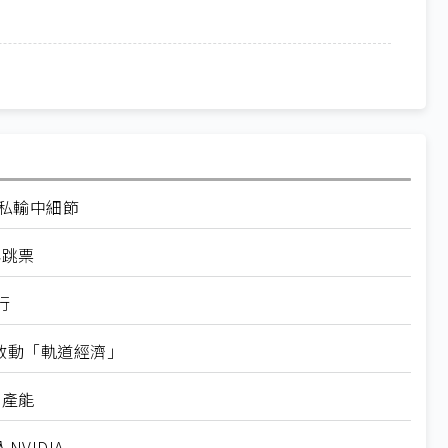
走私輸中細節
再跳票
行
內啟動「軌道經濟」
新產能
VIDIA