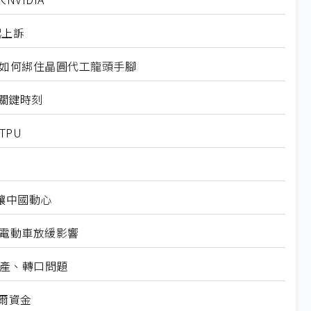
起上訴
規如何綁住晶圓代工龍頭手腳
十大關鍵時刻
TPU
仍讓中國動心
越電動車放緩影響
礦產、轉口問題
爾資金