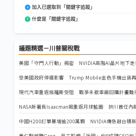
加入已選取到「關鍵字追蹤」
什麼是「關鍵字追蹤」
議題精選－川普關稅戰
美國「守門人行動」揭密 NVIDIA高階AI晶片地下
受美國政府停擺影響 Trump Mobile金色手機出貨
現代汽車重返俄羅斯受阻 戰爭未歇車廠回購計畫難
NASA新署長Isaacman揭重返月球藍圖 拚川普任
中國H200訂單暴增逾200萬顆 NVIDIA傳急敲台積
黃仁勳誠聘Groq 員工股權「折現」約9成隨CEO加入N