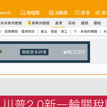
earch
椽經閣
活動家
影音
英
未來車供應鏈
蘋果供應鏈
產業
區域
議題
觀點
AI．智慧應用．電商物流
｜
航太．衛星．軍工
｜
IT．系統供應鏈
｜
光