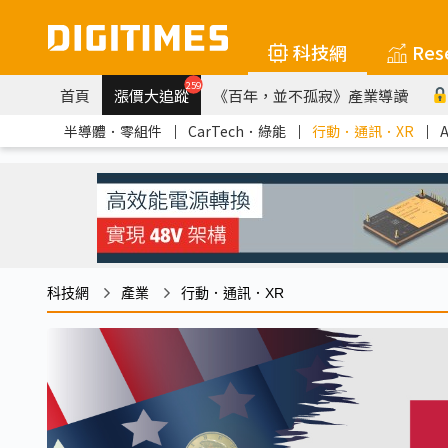
科技網
Res
259
首頁
漲價大追蹤
《百年，並不孤寂》產業導讀
半導體．零組件
｜
CarTech．綠能
｜
行動．通訊．XR
｜
科技網
產業
行動．通訊．XR