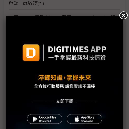
啟動「軌道經濟」
中國H200訂單暴增逾200萬顆 NVIDIA傳急敲台積新
產能
黃仁勳誠聘Groq 員工股權「折現」約9成隨CEO加
入NVIDIA
川普10萬美元H-1B簽證費用爭議延燒 美國商會提起
上訴
魏哲家自嘲含淚打造台積美廠 NYT剖析1.8萬條法規
如何綁住晶圓代工龍頭手腳
從DeepSeek到H200鬆綁 盤點NVIDIA 2025年十大
關鍵時刻
新的逆襲之路？ 業者估未來5~10年中國將竄出多家
TPU