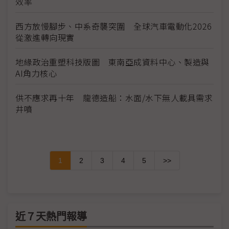
效率
西方放慢腳步、中系奇襲突圍 全球汽車電動化2026
從激進轉向現實
地緣政治重塑科技版圖 東南亞成資料中心、製造與
AI角力核心
供不應求再十年 龍德造船：水面/水下無人載具需求
井噴
1
2
3
4
5
>>
近７天熱門報導