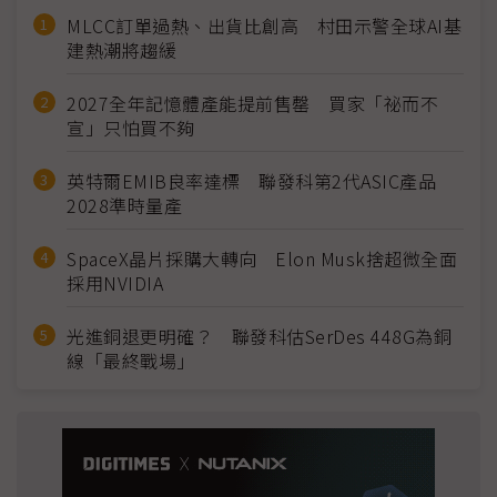
MLCC訂單過熱、出貨比創高 村田示警全球AI基
建熱潮將趨緩
2027全年記憶體產能提前售罄 買家「祕而不
宣」只怕買不夠
英特爾EMIB良率達標 聯發科第2代ASIC產品
2028準時量產
SpaceX晶片採購大轉向 Elon Musk捨超微全面
採用NVIDIA
光進銅退更明確？ 聯發科估SerDes 448G為銅
線「最終戰場」