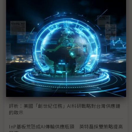
未蒙其利先受其害 美國製造業景氣連9個月衰退
H200效能翻6倍、價格增3成 NVIDIA「清庫存」仍
讓中國動心
豐田目標2026全球生產破千萬輛 HEV需求強勁跨越
電動車放緩影響
東南亞各國與美貿易協議持續推進 2026聚焦關鍵礦
產、轉口問題
陳立武與川普關鍵40分鐘會談 將政治阻力化為英特
爾資金
評析：美國「創世紀任務」AI科研戰略對台灣供應鏈
的啟示
InP基板荒恐成AI傳輸供應瓶頸 英特磊採雙策略提高