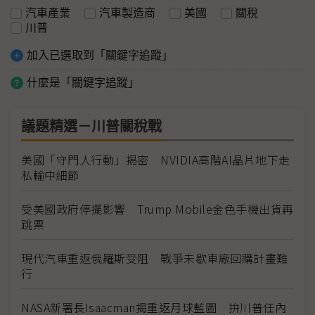
汽車產業
汽車製造商
美國
關稅
川普
加入已選取到「關鍵字追蹤」
什麼是「關鍵字追蹤」
議題精選－川普關稅戰
美國「守門人行動」揭密 NVIDIA高階AI晶片地下走
私輸中細節
受美國政府停擺影響 Trump Mobile金色手機出貨再
跳票
現代汽車重返俄羅斯受阻 戰爭未歇車廠回購計畫難
行
NASA新署長Isaacman揭重返月球藍圖 拚川普任內