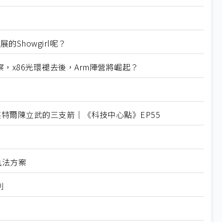
Showgirl呢？
5觀察，x86光環褪去後，Arm陣營將崛起？
英特爾陳立武的三支箭｜《科技中心點》EP55
技執法方案
利