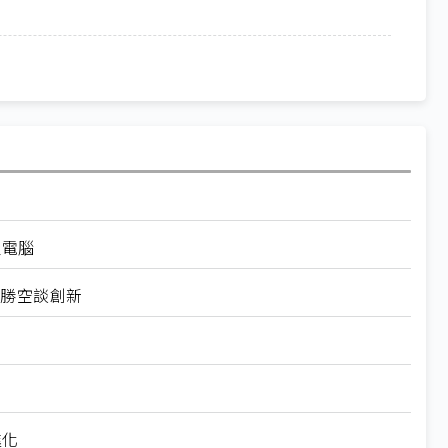
級電腦
用勝空談創新
進化