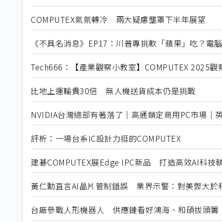
COMPUTEX氣氛轉冷 兩大疑慮壟罩下半年展望
《不具名消息》EP17：川普專挑軟「蘋果」吃？電腦展的
Tech666：【產業觀察小教室】COMPUTEX 202
比地上運輸貴30倍 無人機送貨成本仍是挑戰
NVIDIA台灣總部有著落了｜高通鎖定商用PC市場｜
評析：一場台系IC設計力挺的COMPUTEX
建碁COMPUTEX展Edge IPC新品 打造高效AI科
黃仁勳直言AI晶片管制錯誤 業界示警：對美弊大於
台廠參戰人形機器人 供應鏈看好鴻海、和碩拔頭籌