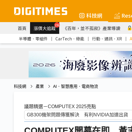
科技網
Res
259
首頁
漲價大追蹤
《百年，並不孤寂》產業導讀
半導體．零組件
｜
CarTech．綠能
｜
行動．通訊．XR
｜
科技網
產業
AI．智慧應用．電商物流
議題精選－COMPUTEX 2025亮點
COMPUTEX開幕在即 