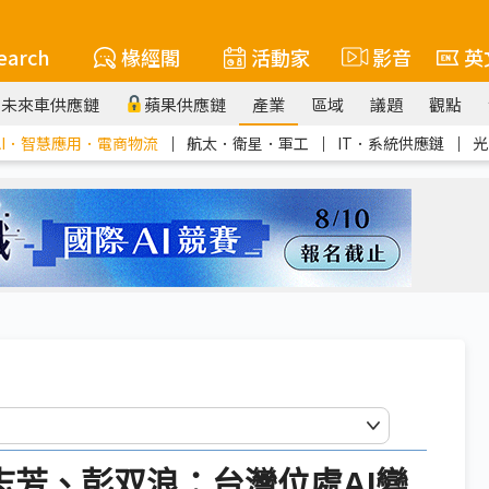
earch
椽經閣
活動家
影音
英
未來車供應鏈
蘋果供應鏈
產業
區域
議題
觀點
AI．智慧應用．電商物流
｜
航太．衛星．軍工
｜
IT．系統供應鏈
｜
光
黃志芳、彭双浪：台灣位處AI變