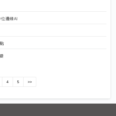
卡位邊緣AI
看點
不變
4
5
>>