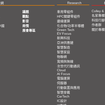
Research
技網
Colley &
議題
車用零組件
名家專欄
亞
觀點
HPC關鍵零組件
科技行腳
影音
邊緣運算
作者群
中國
商情
化合物/功率半導體
關於專欄
Green Tech
展會專區
EV Focus
新興科技
亞洲供應鏈
智慧製造
智慧家庭
物聯網
寬頻與無線
次世代行動通訊
Cloud
AI Focus
電腦運算
伺服器
行動裝置與應用
智慧穿戴
CarTech
IC設計