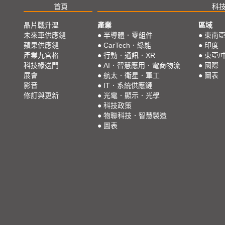
首頁
科
晶片戰升溫
產業
區域
未來車供應鏈
●
半導體．零組件
●
東南
蘋果供應鏈
●
CarTech．綠能
●
印度
產業九宮格
●
行動．通訊．XR
●
東亞/
科技椽送門
●
AI．智慧應用．電商物流
●
國際
展會
●
航太．衛星．軍工
●
圖表
影音
●
IT．系統供應鏈
修訂與更新
●
光電．顯示．光學
●
科技政策
●
物聯科技．智慧製造
●
圖表