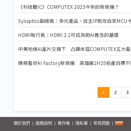
《科技聽IC》COMPUTEX 2025今年的新商機？
Synaptics副總裁：多元產品、自主IP助攻自家MCU
HDMI執行長：HDMI 2.2可成為助AI普及的基礎
中美地緣AI晶片交鋒下 凸顯本屆COMPUTEX五大
臻鼎看好AI Factory新商機 高雄廠2H25投產目標
1
2
3
關於我們
服務說明
著作權
隱私權
常見問題
|
|
|
|
|