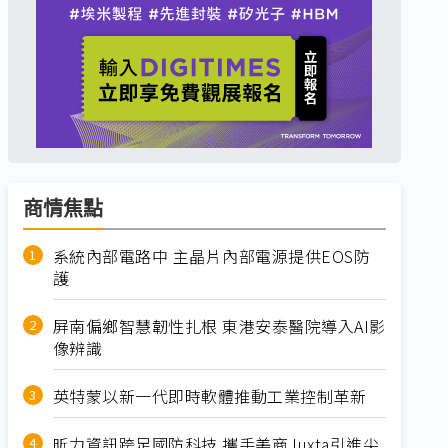
商情焦點
系統內部電路中 主晶片內部電源提供EOS防
護
屏南偏鄉智慧韌性扎根 東港安泰醫院導入AI影
像辨識
英特蒙以新一代即時軟體推動工業控制革新
昕力資訊跨足國防科技 攜手美商Juxta引進尖