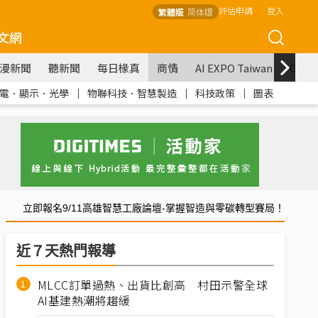
評估申請
登入
繁體版
简体版
文網
漫新聞
聽新聞
每日椽真
商情
AI EXPO Taiwan
COM
電．顯示．光學
｜
物聯科技．智慧製造
｜
科技政策
｜
圖表
立即報名9/11高雄智慧工廠論壇-掌握智造與零碳轉型賽局！
近７天熱門報導
MLCC訂單過熱、出貨比創高 村田示警全球
AI基建熱潮將趨緩