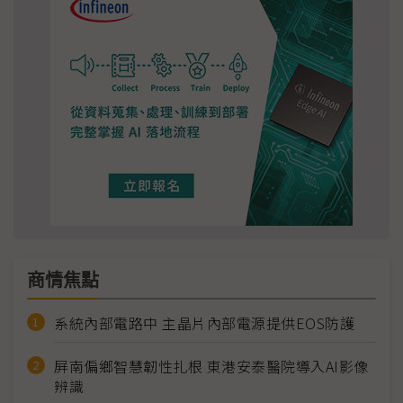
商情焦點
系統內部電路中 主晶片內部電源提供EOS防護
屏南偏鄉智慧韌性扎根 東港安泰醫院導入AI影像
辨識