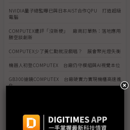
NVIDIA量子總監曝已與日本AIST合作QPU 打造超級
電腦
COMPUTEX遭評「沒新梗」 廠商訂單熱：落地應用
勝空談創新
COMPUTEX少了黃仁勳就沒戲唱？ 展會聚光燈失衡
機器人初登COMPUTEX 台廠仍守模組與AI視覺本位
GB300搶鏡COMPUTEX 台廠硬實力實現機櫃高速進
化
COMPUTEX氣氛轉冷 兩大疑慮壟罩下半年展望
《不具名消息》EP17：川普專挑軟「蘋果」吃？電腦
展的Showgirl呢？