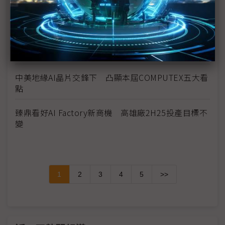
Synaptics副總裁：多元產品、自主IP助攻自家MCU
卡位邊緣AI
HDMI執行長：HDMI 2.2可成為助AI普及的基礎
中美地緣AI晶片交鋒下 凸顯本屆COMPUTEX五大看
點
臻鼎看好AI Factory新商機 高雄廠2H25投產目標不
變
1
2
3
4
5
>>