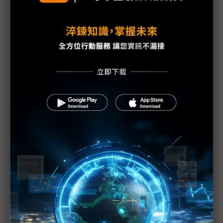
Tech666：【產業觀察小教室】COMPUTEX 2025觀
察，x86光環褪去後，Arm陣營將崛起？
比地上運輸貴30倍 無人機送貨成本仍是挑戰
NVIDIA台灣總部有著落了｜高通鎖定商用PC市場｜
英特爾陳立武的三支箭｜《科技中心點》EP55
評析：一場台系IC設計力挺的COMPUTEX
建碁COMPUTEX展Edge IPC新品 打造高效AI科技
執法方案
黃仁勳直言AI晶片管制錯誤 業界示警：對美弊大於
利
台廠參戰人形機器人 供應鏈看好鴻海、和碩拔頭籌
《科技聽IC》COMPUTEX 2025今年的新商機？