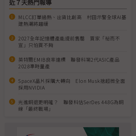
近７天熱門報導
MLCC訂單過熱、出貨比創高 村田示警全球AI基
建熱潮將趨緩
2027全年記憶體產能提前售罄 買家「祕而不
宣」只怕買不夠
英特爾EMIB良率達標 聯發科第2代ASIC產品
2028準時量產
SpaceX晶片採購大轉向 Elon Musk捨超微全面
採用NVIDIA
光進銅退更明確？ 聯發科估SerDes 448G為銅
線「最終戰場」