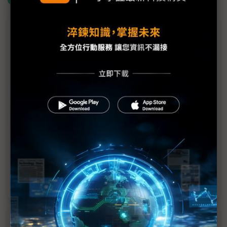
議題精選－COMPUTEX含金量下滑？
COMPUTEX遭評「沒新梗」 廠商訂單熱：落地應用
勝空談創新
COMPUTEX少了黃仁勳就沒戲唱？ 展會聚光燈失衡
機器人初登COMPUTEX 台廠仍守模組與AI視覺本位
COMPUTEX氣氛轉冷 兩大疑慮壟罩下半年展望
GB300搶鏡COMPUTEX 台廠硬實力實現機櫃高速進
化
近７天熱門報導