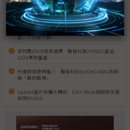
MLCC訂單過熱、出貨比創高 村田示警全球AI基
建熱潮將趨緩
2027全年記憶體產能提前售罄 買家「祕而不
宣」只怕買不夠
英特爾EMIB良率達標 聯發科第2代ASIC產品
2028準時量產
光進銅退更明確？ 聯發科估SerDes 448G為銅
線「最終戰場」
SpaceX晶片採購大轉向 Elon Musk捨超微全面
採用NVIDIA