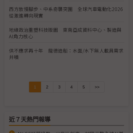
西方放慢腳步、中系奇襲突圍 全球汽車電動化2026
從激進轉向現實
地緣政治重塑科技版圖 東南亞成資料中心、製造與
AI角力核心
供不應求再十年 龍德造船：水面/水下無人載具需求
井噴
1
2
3
4
5
>>
近７天熱門報導