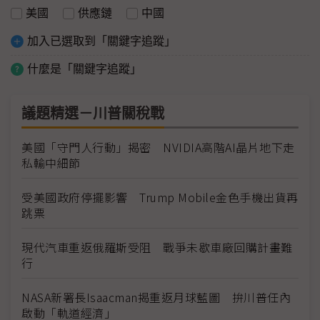
美國
供應鏈
中國
加入已選取到「關鍵字追蹤」
什麼是「關鍵字追蹤」
議題精選－川普關稅戰
美國「守門人行動」揭密 NVIDIA高階AI晶片地下走
私輸中細節
受美國政府停擺影響 Trump Mobile金色手機出貨再
跳票
現代汽車重返俄羅斯受阻 戰爭未歇車廠回購計畫難
行
NASA新署長Isaacman揭重返月球藍圖 拚川普任內
啟動「軌道經濟」