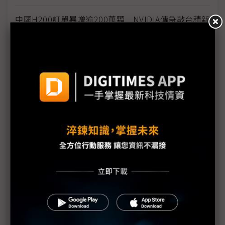
中國H200訂單暴增逾200萬顆 NVIDIA傳急敲台積新
產能
黃仁勳誠聘Groq 員工股權「折現」約9成隨CEO加
入NVIDIA
川普10萬美元H-1B簽證費用爭議延燒 美國商會提起
上訴
魏哲家自嘲含淚打造台積美廠 NYT剖析1.8萬條法規
如何綁住晶圓代工龍頭手腳
從DeepSeek到H200鬆綁 盤點NVIDIA 2025年十大
關鍵時刻
新的逆襲之路？ 業者估未來5~10年中國將竄出多家
TPU