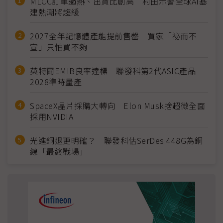
MLCC訂單過熱、出貨比創高 村田示警全球AI基
建熱潮將趨緩
2027全年記憶體產能提前售罄 買家「祕而不
宣」只怕買不夠
英特爾EMIB良率達標 聯發科第2代ASIC產品
2028準時量產
SpaceX晶片採購大轉向 Elon Musk捨超微全面
採用NVIDIA
光進銅退更明確？ 聯發科估SerDes 448G為銅
線「最終戰場」