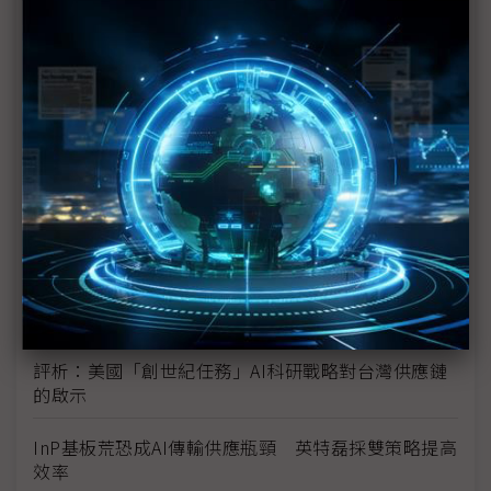
未蒙其利先受其害 美國製造業景氣連9個月衰退
H200效能翻6倍、價格增3成 NVIDIA「清庫存」仍
讓中國動心
豐田目標2026全球生產破千萬輛 HEV需求強勁跨越
電動車放緩影響
東南亞各國與美貿易協議持續推進 2026聚焦關鍵礦
產、轉口問題
陳立武與川普關鍵40分鐘會談 將政治阻力化為英特
爾資金
評析：美國「創世紀任務」AI科研戰略對台灣供應鏈
的啟示
InP基板荒恐成AI傳輸供應瓶頸 英特磊採雙策略提高
效率