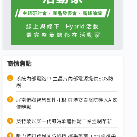
商情焦點
系統內部電路中 主晶片內部電源提供EOS防
護
屏南偏鄉智慧韌性扎根 東港安泰醫院導入AI影
像辨識
英特蒙以新一代即時軟體推動工業控制革新
昕力資訊跨足國防科技 攜手美商Juxta引進尖