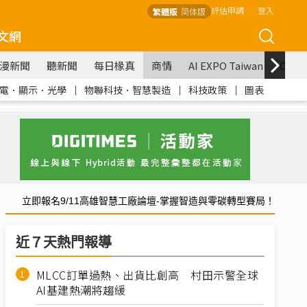
評估申請
登入
繁體版
简体版
文網
漫新聞
聽新聞
每日椽真
商情
AI EXPO Taiwan
COM
電．顯示．光學
｜
物聯科技．智慧製造
｜
科技政策
｜
圖表
立即報名9/11高雄智慧工廠論壇-掌握智造與零碳轉型賽局！
近７天熱門報導
MLCC訂單過熱、出貨比創高 村田示警全球
AI基建熱潮將趨緩