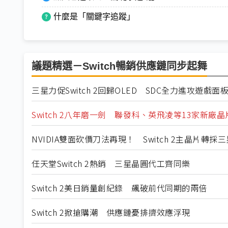
什麼是「關鍵字追蹤」
議題精選－Switch暢銷供應鏈同步起舞
三星力促Switch 2回歸OLED SDC全力進攻遊戲面
Switch 2八年磨一劍 聯發科、英飛凌等13家新廠
NVIDIA雙面砍價刀法再現！ Switch 2主晶片轉採
任天堂Switch 2熱銷 三星晶圓代工齊同樂
Switch 2美日銷量創紀錄 飆破前代同期的兩倍
Switch 2掀搶購潮 供應鏈憂排擠效應浮現