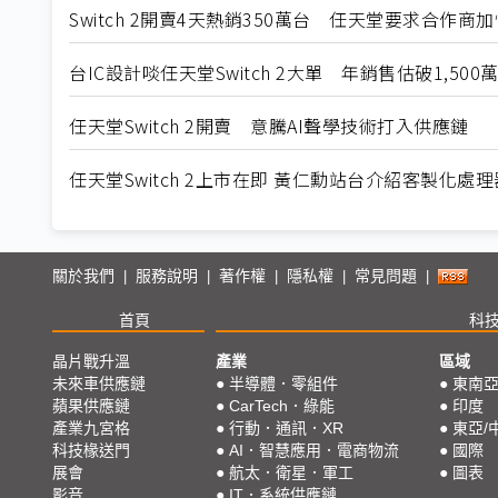
Switch 2開賣4天熱銷350萬台 任天堂要求合作商
台IC設計啖任天堂Switch 2大單 年銷售估破1,500
任天堂Switch 2開賣 意騰AI聲學技術打入供應鏈
任天堂Switch 2上市在即 黃仁勳站台介紹客製化處理
關於我們
服務說明
著作權
隱私權
常見問題
|
|
|
|
|
首頁
科
晶片戰升溫
產業
區域
未來車供應鏈
●
半導體．零組件
●
東南
蘋果供應鏈
●
CarTech．綠能
●
印度
產業九宮格
●
行動．通訊．XR
●
東亞/
科技椽送門
●
AI．智慧應用．電商物流
●
國際
展會
●
航太．衛星．軍工
●
圖表
影音
●
IT．系統供應鏈