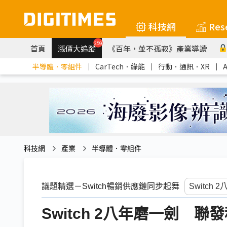
科技網
Res
259
首頁
漲價大追蹤
《百年，並不孤寂》產業導讀
半導體．零組件
｜
CarTech．綠能
｜
行動．通訊．XR
｜
科技網
產業
半導體．零組件
議題精選－Switch暢銷供應鏈同步起舞
Switch 2八年磨一劍 