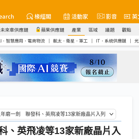
earch
椽經閣
活動家
影音
英
未來車供應鏈
蘋果供應鏈
產業
區域
議題
觀點
AI．智慧應用．電商物流
｜
航太．衛星．軍工
｜
IT．系統供應鏈
｜
光
聯發科、英飛凌等13家新廠晶片入