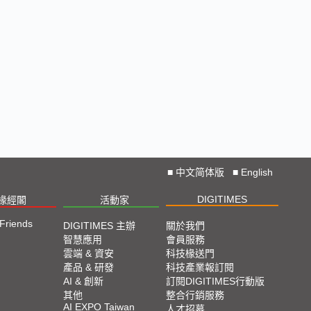
■
中文简体版
■
English
DIGITIMES
椽經閣
活動家
 Friends
DIGITIMES 主辦
關於我們
智慧應用
會員服務
雲端 & 資安
科技椽送門
產品 & 研發
科技產業報訂閱
AI & 創新
訂閱DIGITIMES行動版
其他
整合行銷服務
AI EXPO Taiwan
人才招募