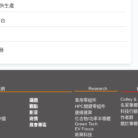
加快生產
萬台
器
Research
技網
Colley &
議題
車用零組件
名家專欄
亞
觀點
HPC關鍵零組件
科技行腳
影音
邊緣運算
作者群
中國
商情
化合物/功率半導體
關於專欄
Green Tech
展會專區
EV Focus
新興科技