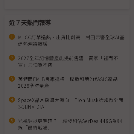
近７天熱門報導
MLCC訂單過熱、出貨比創高 村田示警全球AI基
建熱潮將趨緩
2027全年記憶體產能提前售罄 買家「祕而不
宣」只怕買不夠
英特爾EMIB良率達標 聯發科第2代ASIC產品
2028準時量產
SpaceX晶片採購大轉向 Elon Musk捨超微全面
採用NVIDIA
光進銅退更明確？ 聯發科估SerDes 448G為銅
線「最終戰場」