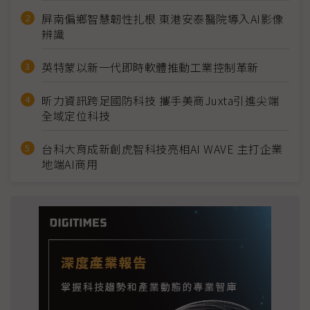
屏南偏鄉智慧韌性扎根 東港安泰醫院導入AI影像
辨識
英特蒙以新一代即時軟體推動工業控制革新
昕力資訊跨足國防科技 攜手美商Juxta引進尖端
全域定位科技
台科大育成新創虎智科技亮相AI WAVE 主打企業
地端AI商用