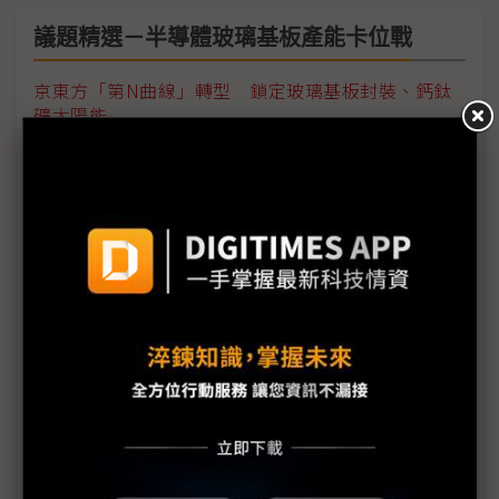
議題精選－半導體玻璃基板產能卡位戰
京東方「第N曲線」轉型 鎖定玻璃基板封裝、鈣鈦
礦太陽能
評析：英特爾叫停玻璃基板自研 陳立武避開「研發
陷阱」
Absolics傳大動作擴產半導體玻璃基板 迎戰市場需
求升溫
玻璃基板再添新陣容 南韓電池設備廠跨足TGV技術
英特爾擬放棄玻璃基板自研 轉向採購外部方案
南韓FC-BGA、玻璃基板大戰 三星電機與樂金
Innotek交鋒