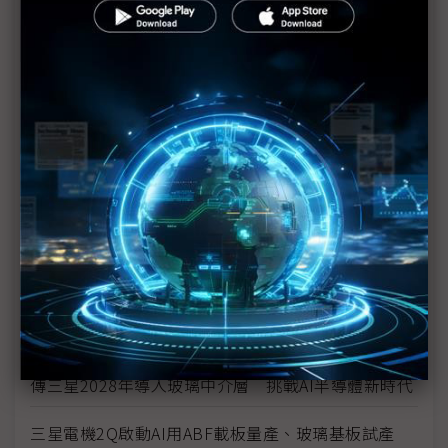
京東方跨足先進封裝 遴選設備設玻璃基板試產線
速度快100萬倍 日本東大與AGC研發玻璃基板超高
速加工
玻璃基板專利戰火點燃 德LPKF向韓廠發出侵權警告
三星電機打造玻璃基板生態系 27家合作夥伴共聚一
堂
市場將迎大爆發？ 應材攜Absolics打造玻璃基板微
影新機
三星電機玻璃基板將試產 年內供應樣品予美國科技
大廠
傳三星2028年導入玻璃中介層 挑戰AI半導體新時代
三星電機2Q啟動AI用ABF載板量產、玻璃基板試產