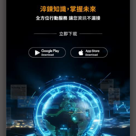
英特爾再砍2.1萬人 歐洲晶圓廠喊卡
川普曾想拆了NVIDIA 晶片界老實說：難分難捨的是
英特爾
英特爾擴大美國裁員逾5,000人 加州、奧勒岡成重
災區
評析：陳立武坦承NVIDIA「太強」 成英特爾近年最
誠實一刻
英特爾首推高階電玩處理器 Nova Lake-AX與超微較
高下
（獨家）英特爾年度大會首移師美國AZ 三層面解析
陳立武改革路
英特爾奧勒岡裁員規模擴大 傳比預期高出5倍
英特爾18A良率傳優於三星2奈米 但仍苦追台積電