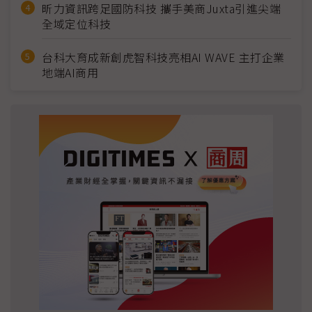
昕力資訊跨足國防科技 攜手美商Juxta引進尖端
全域定位科技
台科大育成新創虎智科技亮相AI WAVE 主打企業
地端AI商用