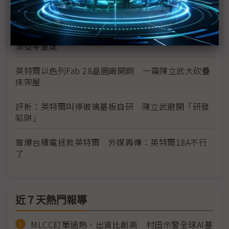
N2
跌出半導體前十大、AI戰場潰敗 英特爾陳立武坦言
須從零重建
英特爾以色列Fab 28晶圓廠開鍘 一窺陳立武大砍疊
床架屋
評析：英特爾叫停玻璃基板自研 陳立武避開「研發
陷阱」
曾爆台積電拯救英特爾 外媒再傳：英特爾18A不行
了
近７天熱門報導
MLCC訂單過熱、出貨比創高 村田示警全球AI基