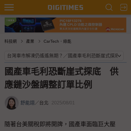
科技網
產業
CarTech．綠能
國產車毛利恐斷崖式探底 供
應鏈沙盤調整訂單比例
舒能翊
／
台北
2025/08/01
隨著台美關稅即將開牌，國產車面臨巨大壓