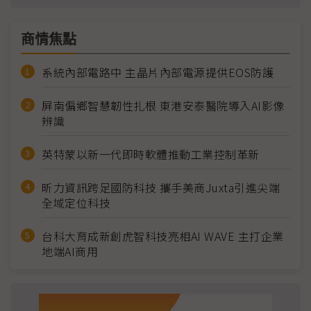
商情焦點
系統內部電路中 主晶片內部電源提供EOS防護
屏南偏鄉智慧韌性扎根 東港安泰醫院導入AI影像
辨識
英特蒙以新一代即時軟體推動工業控制革新
昕力資訊跨足國防科技 攜手美商Juxta引進尖端
全域定位科技
台科大育成新創虎智科技亮相AI WAVE 主打企業
地端AI商用