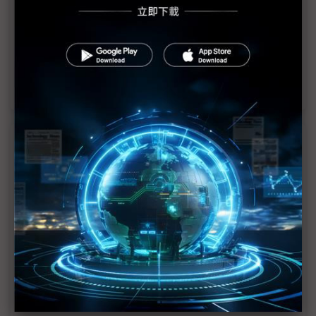
收攤？
國產車毛利恐斷崖式探底 供應鏈沙盤調整訂單比例
台美關稅喬不定 市場可能等不到進口車降價？
近７天熱門報導
MLCC訂單過熱、出貨比創高 村田示警全球AI基
建熱潮將趨緩
2027全年記憶體產能提前售罄 買家「祕而不
宣」只怕買不夠
英特爾EMIB良率達標 聯發科第2代ASIC產品
2028準時量產