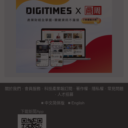
關於我們
·
會員服務
·
科技產業報訂閱
·
著作權
·
隱私權
·
常見問題
·
人才招募
■
中文简体版
■
English
下載新聞App