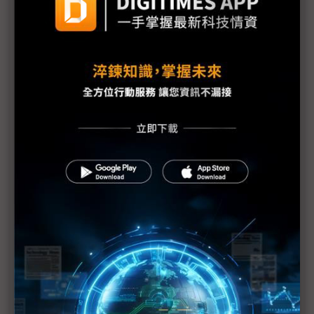
盟立偕義美闖無人機產業內幕 SEMICON將亮相人形
機器人
「無人載具之眼」需求熱 影像供應鏈緊抓系整商機
聰泰邊緣運算平台動能倍增 新品搶攻無人載具應用
半導體、國防軍工雙引擎帶動 千附精密看旺2026營
運動能
無人機產業的「非典型」路徑 軍規與3C規界線模糊
無人機擬轉列彈藥耗材 民間企業加速配合生產
為升電裝投入無人機反制系統 跨界打造「空中盾
牌」
新纖打造北台灣最大無人機中心 卡入桃竹ICT供應