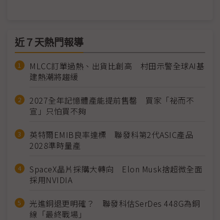
近７天熱門報導
MLCC訂單過熱、出貨比創高 村田示警全球AI基
建熱潮將趨緩
2027全年記憶體產能提前售罄 買家「祕而不
宣」只怕買不夠
英特爾EMIB良率達標 聯發科第2代ASIC產品
2028準時量產
SpaceX晶片採購大轉向 Elon Musk捨超微全面
採用NVIDIA
光進銅退更明確？ 聯發科估SerDes 448G為銅
線「最終戰場」