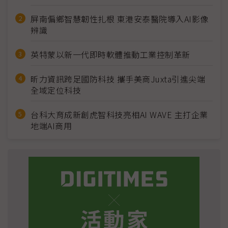
屏南偏鄉智慧韌性扎根 東港安泰醫院導入AI影像
辨識
英特蒙以新一代即時軟體推動工業控制革新
昕力資訊跨足國防科技 攜手美商Juxta引進尖端
全域定位科技
台科大育成新創虎智科技亮相AI WAVE 主打企業
地端AI商用