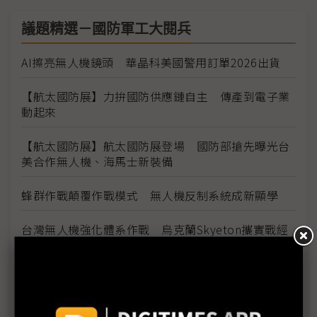
議題精選－國防軍工大閱兵
AI擦亮無人機鏡頭 華晶科美國警用訂單2026出貨
【航太國防展】力拚國防供應鏈自主 傳產到電子業
動起來
【航太國防展】航太國防展登場 國防部搶先曝光台
美合作無人機、海馬士新裝備
蜂群作戰顛覆作戰模式 無人機反制系統成新顯學
台灣無人機強化體系作戰 烏克蘭Skyeton攜實戰經
驗登國防展
護國神山接棒演出 國防航太展海空戰力成主旋律
力山布局無人機動力系統 攜手長榮航太、中光電