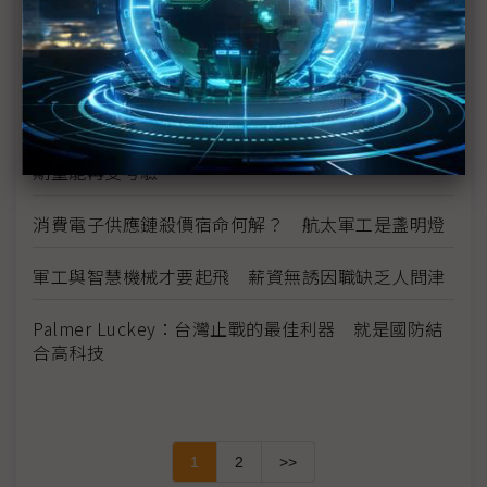
鏈
攻擊無人機需求大開 製造商靠「換湯」加速軍售流
程
（獨家）供應鏈傳中國備貨200萬架無人機 台灣短
期量能再受考驗
消費電子供應鏈殺價宿命何解？ 航太軍工是盞明燈
軍工與智慧機械才要起飛 薪資無誘因職缺乏人問津
Palmer Luckey：台灣止戰的最佳利器 就是國防結
合高科技
1
2
>>