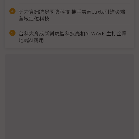
昕力資訊跨足國防科技 攜手美商Juxta引進尖端
全域定位科技
台科大育成新創虎智科技亮相AI WAVE 主打企業
地端AI商用