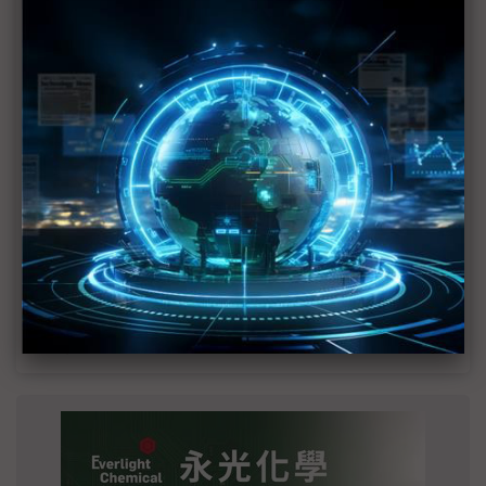
MLCC訂單過熱、出貨比創高 村田示警全球AI基
建熱潮將趨緩
2027全年記憶體產能提前售罄 買家「祕而不
宣」只怕買不夠
英特爾EMIB良率達標 聯發科第2代ASIC產品
2028準時量產
光進銅退更明確？ 聯發科估SerDes 448G為銅
線「最終戰場」
SpaceX晶片採購大轉向 Elon Musk捨超微全面
採用NVIDIA