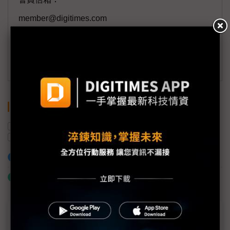
member@digitimes.com
(一個工作日內將回覆您的來信)
訂閱DIGITIMES 行動版
關鍵字
中國
雲端基礎設施
投資
AI
阿里巴巴
加入已選取到「關鍵字追蹤」
什麼是「關鍵字追蹤」
近７天熱門報導