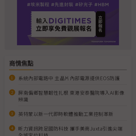
商情焦點
系統內部電路中 主晶片內部電源提供EOS防護
屏南偏鄉智慧韌性扎根 東港安泰醫院導入AI影像
辨識
英特蒙以新一代即時軟體推動工業控制革新
昕力資訊跨足國防科技 攜手美商Juxta引進尖端
全域定位科技