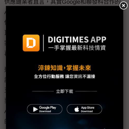
供應鏈業者直言，其實Google和聯發科合作的
ASIC專案，初估的量產規模非常龐大，如果整
個專案順利運作，對聯發科來說肯定會是相當
巨大的營收進補，只不過在產品設計的最終定
案上，確實遇到一些挑戰，雙方對於內容一改
再改，因此才拖累了進度。
這個情況在Google的其他產品上非常少見，或
許雙方的合作還需要更多的磨合與經驗累積，
至於進度延後會不會影響到總出貨量，這還是
要看Google自己的規劃，但以近期Google的
ASIC在市場上如此受歡迎的情況來看，Google
的拉貨量絕對不會少。