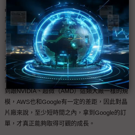
晶片供應體系業者也觀察，確實聯發科在ASIC
業務的發展上，要和美系大廠競爭仍有些吃
力，博通操刀的案子不僅越來越多，技術能力
也相當穩定。
不過聯發科有搶下Google的大單，策略上確實
相當成功，畢竟從生產端的角度來看，現在各
家客戶的ASIC量產狀況，真的只有Google有做
到跟NVIDIA、超微（AMD）這類大廠一樣的規
模，AWS也和Google有一定的差距，因此對晶
片廠來說，至少短時間之內，拿到Google的訂
單，才真正能夠取得可觀的成長。