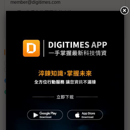
member@digitimes.com
(一個工作日內將回覆您的來信)
訂閱DIGITIMES 行動版
關鍵字
NB
微軟
關稅
Windows
CPU
出貨量
加入已選取到「關鍵字追蹤」
什麼是「關鍵字追蹤」
近７天熱門報導
MLCC訂單過熱、出貨比創高 村田示警全球AI基