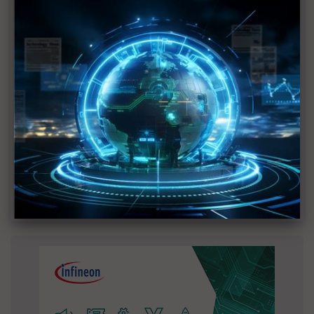
建熱潮將趨緩
2027全年記憶體產能提前售罄 買家「祕而不
宣」只怕買不夠
英特爾EMIB良率達標 聯發科第2代ASIC產品
2028準時量產
SpaceX晶片採購大轉向 Elon Musk捨超微全面
採用NVIDIA
光進銅退更明確？ 聯發科估SerDes 448G為銅
線「最終戰場」