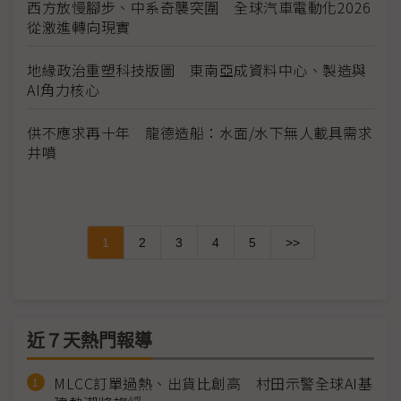
西方放慢腳步、中系奇襲突圍 全球汽車電動化2026
從激進轉向現實
地緣政治重塑科技版圖 東南亞成資料中心、製造與
AI角力核心
供不應求再十年 龍德造船：水面/水下無人載具需求
井噴
1
2
3
4
5
>>
近７天熱門報導
MLCC訂單過熱、出貨比創高 村田示警全球AI基