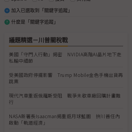
加入已選取到「關鍵字追蹤」
什麼是「關鍵字追蹤」
議題精選－川普關稅戰
美國「守門人行動」揭密 NVIDIA高階AI晶片地下走
私輸中細節
受美國政府停擺影響 Trump Mobile金色手機出貨再
跳票
現代汽車重返俄羅斯受阻 戰爭未歇車廠回購計畫難
行
NASA新署長Isaacman揭重返月球藍圖 拚川普任內
啟動「軌道經濟」