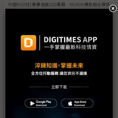
中國H200訂單暴增逾200萬顆 NVIDIA傳急敲台積新
產能
黃仁勳誠聘Groq 員工股權「折現」約9成隨CEO加
入NVIDIA
川普10萬美元H-1B簽證費用爭議延燒 美國商會提起
上訴
魏哲家自嘲含淚打造台積美廠 NYT剖析1.8萬條法規
如何綁住晶圓代工龍頭手腳
從DeepSeek到H200鬆綁 盤點NVIDIA 2025年十大
關鍵時刻
新的逆襲之路？ 業者估未來5~10年中國將竄出多家
TPU
未蒙其利先受其害 美國製造業景氣連9個月衰退