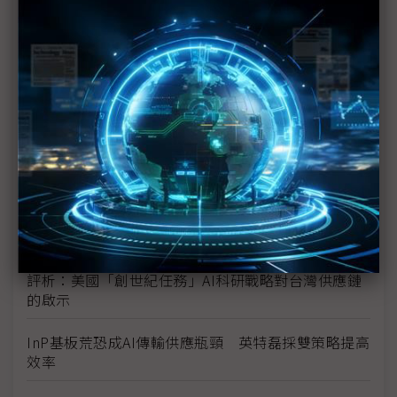
H200效能翻6倍、價格增3成 NVIDIA「清庫存」仍
讓中國動心
豐田目標2026全球生產破千萬輛 HEV需求強勁跨越
電動車放緩影響
東南亞各國與美貿易協議持續推進 2026聚焦關鍵礦
產、轉口問題
陳立武與川普關鍵40分鐘會談 將政治阻力化為英特
爾資金
評析：美國「創世紀任務」AI科研戰略對台灣供應鏈
的啟示
InP基板荒恐成AI傳輸供應瓶頸 英特磊採雙策略提高
效率