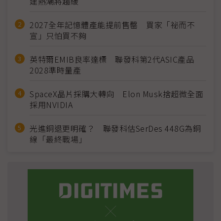
建熱潮將趨緩
2027全年記憶體產能提前售罄 買家「祕而不
宣」只怕買不夠
英特爾EMIB良率達標 聯發科第2代ASIC產品
2028準時量產
SpaceX晶片採購大轉向 Elon Musk捨超微全面
採用NVIDIA
光進銅退更明確？ 聯發科估SerDes 448G為銅
線「最終戰場」