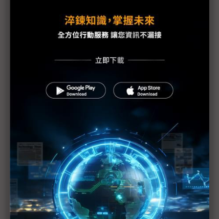
（DIGITIMES科技大勢2026）川普貿易工具轉向法源
運用 伺服器供應鏈成雙軌分流
（DIGITIMES科技大勢2026）GW級AI資料中心成新
常態？ 台系供應鏈迎儲能與燃料電池商機
（DIGITIMES科技大勢2026）智駕滲透率2030年上
看60% 台廠轉型關鍵在「3T」能力
（DIGITIMES科技大勢2026）廣達衝刺高階AI伺服
器 2026年出貨量將首度稱霸
（DIGITIMES科技大勢2026）2030年D2D商機大爆
發 台廠四大商機成形
（DIGITIMES科技大勢2026）NVIDIA與ASIC競爭激
烈 梁次震直言記憶體缺料成2026關鍵