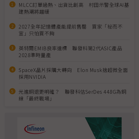
MLCC訂單過熱、出貨比創高 村田示警全球AI基
建熱潮將趨緩
2027全年記憶體產能提前售罄 買家「祕而不
宣」只怕買不夠
英特爾EMIB良率達標 聯發科第2代ASIC產品
2028準時量產
SpaceX晶片採購大轉向 Elon Musk捨超微全面
採用NVIDIA
光進銅退更明確？ 聯發科估SerDes 448G為銅
線「最終戰場」