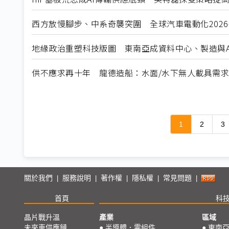
西方放慢腳步、中系奇襲突圍 全球汽車電動化202
地緣政治重塑科技版圖 東南亞成資料中心、製造與A
供不應求再十年 龍德造船：水面/水下無人載具需
1
2
3
關於我們
服務說明
著作權
隱私權
常見問題
|
|
|
|
|
首頁
科
晶片戰升溫
產業
區域
未來車供應鏈
●
半導體．零組件
●
東南