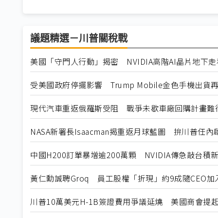
議題精選－川普關稅戰
美國「守門人行動」揭密 NVIDIA高階AI晶片地下
受美國政府停擺影響 Trump Mobile金色手機出貨
現代汽車重返俄羅斯受阻 戰爭未歇車廠回購計畫難
NASA新署長Isaacman揭重返月球藍圖 拚川普任
中國H200訂單暴增逾200萬顆 NVIDIA傳急敲台積
黃仁勳誠聘Groq 員工股權「折現」約9成隨CEO加入N
川普10萬美元H-1B簽證費用爭議延燒 美國商會提