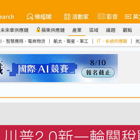
earch
椽經閣
活動家
影音
英
未來車供應鏈
蘋果供應鏈
產業
區域
議題
觀點
AI．智慧應用．電商物流
｜
航太．衛星．軍工
｜
IT．系統供應鏈
｜
光