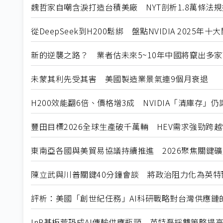
魏哲家自嘲含淚打造台積美廠 NYT剖析1.8萬條法
從DeepSeek到H200鬆綁 盤點NVIDIA 2025年
新的逆襲之路？ 業者估未來5~10年中國將竄出多家
未蒙其利先受其害 美國製造業景氣連9個月衰退
H200效能翻6倍、價格增3成 NVIDIA「清庫存」
豐田目標2026全球生產破千萬輛 HEV需求強勁跨
東南亞各國與美貿易協議持續推進 2026聚焦關鍵
陳立武與川普關鍵40分鐘會談 將政治阻力化為英特
評析：美國「創世紀任務」AI科研戰略對台灣供應鏈
InP基板荒恐成AI傳輸供應瓶頸 英特磊採雙策略提