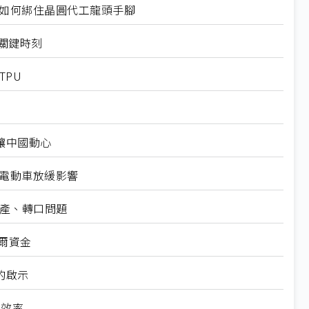
規如何綁住晶圓代工龍頭手腳
十大關鍵時刻
TPU
仍讓中國動心
越電動車放緩影響
礦產、轉口問題
爾資金
的啟示
高效率