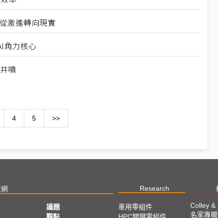
6從激進轉向現實
I角力核心
求井噴
4
5
>>
Research
技網
Colley &
議題
車用零組件
名家專欄
亞
觀點
HPC關鍵零組件