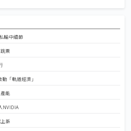
走私輸中細節
再跳票
行
內啟動「軌道經濟」
新產能
VIDIA
起上訴