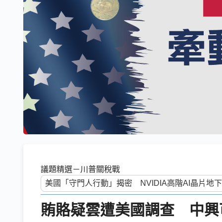
議題精選－川普關稅戰
賄賂疑雲遭美國調查 中興