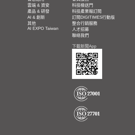
雲端 & 資安
科技椽送門
產品 & 研發
科技產業報訂閱
AI & 創新
訂閱DIGITIMES行動版
其他
整合行銷服務
AI EXPO Taiwan
人才招募
聯絡我們
下載新聞App