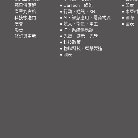
蘋果供應鏈
●
CarTech．綠能
●
印度
產業九宮格
●
行動．通訊．XR
●
東亞/
科技椽送門
●
AI．智慧應用．電商物流
●
國際
展會
●
航太．衛星．軍工
●
圖表
影音
●
IT．系統供應鏈
修訂與更新
●
光電．顯示．光學
●
科技政策
●
物聯科技．智慧製造
●
圖表