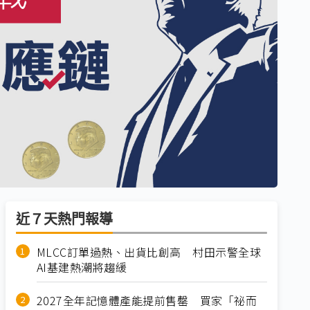
近７天熱門報導
MLCC訂單過熱、出貨比創高 村田示警全球
AI基建熱潮將趨緩
2027全年記憶體產能提前售罄 買家「祕而