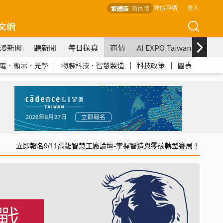
評估申請
登入
繁體版
简体版
文網
漫新聞
聽新聞
每日椽真
商情
AI EXPO Taiwan
COM
電．顯示．光學
｜
物聯科技．智慧製造
｜
科技政策
｜
圖表
立即報名9/11高雄智慧工廠論壇-掌握智造與零碳轉型賽局！