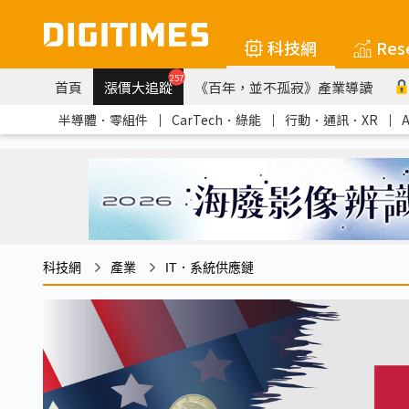
科技網
Res
257
首頁
漲價大追蹤
《百年，並不孤寂》產業導讀
半導體．零組件
｜
CarTech．綠能
｜
行動．通訊．XR
｜
科技網
產業
IT．系統供應鏈