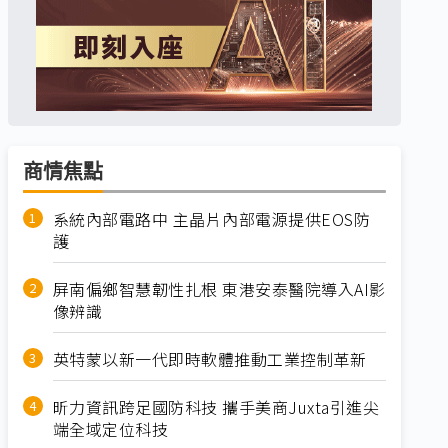
商情焦點
系統內部電路中 主晶片內部電源提供EOS防
護
屏南偏鄉智慧韌性扎根 東港安泰醫院導入AI影
像辨識
英特蒙以新一代即時軟體推動工業控制革新
昕力資訊跨足國防科技 攜手美商Juxta引進尖
端全域定位科技