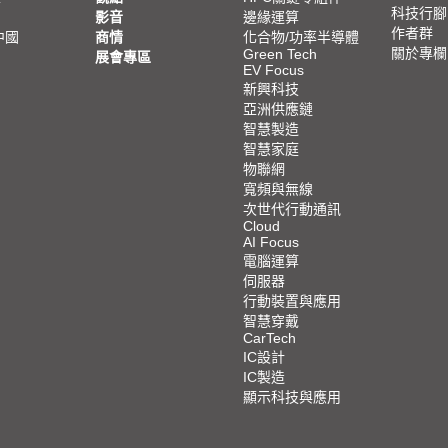
科技行腳
影音
邊緣運算
作者群
中國
商情
化合物/功率半導體
關於專欄
Green Tech
展會專區
EV Focus
新興科技
亞洲供應鏈
智慧製造
智慧家庭
物聯網
寬頻與無線
次世代行動通訊
Cloud
AI Focus
電腦運算
伺服器
行動裝置與應用
智慧穿戴
CarTech
IC設計
IC製造
顯示科技與應用