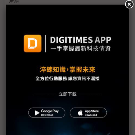
產能
黃仁勳誠聘Groq 員工股權「折現」約9成隨CEO加
入NVIDIA
川普10萬美元H-1B簽證費用爭議延燒 美國商會提起
上訴
魏哲家自嘲含淚打造台積美廠 NYT剖析1.8萬條法規
如何綁住晶圓代工龍頭手腳
從DeepSeek到H200鬆綁 盤點NVIDIA 2025年十大
關鍵時刻
新的逆襲之路？ 業者估未來5~10年中國將竄出多家
TPU
未蒙其利先受其害 美國製造業景氣連9個月衰退
H200效能翻6倍、價格增3成 NVIDIA「清庫存」仍