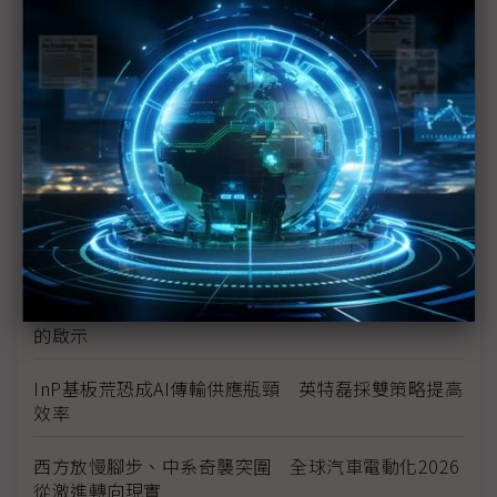
讓中國動心
豐田目標2026全球生產破千萬輛 HEV需求強勁跨越
電動車放緩影響
東南亞各國與美貿易協議持續推進 2026聚焦關鍵礦
產、轉口問題
陳立武與川普關鍵40分鐘會談 將政治阻力化為英特
爾資金
評析：美國「創世紀任務」AI科研戰略對台灣供應鏈
的啟示
InP基板荒恐成AI傳輸供應瓶頸 英特磊採雙策略提高
效率
西方放慢腳步、中系奇襲突圍 全球汽車電動化2026
從激進轉向現實