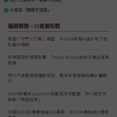
什麼是「關鍵字追蹤」
議題精選－川普關稅戰
美國「守門人行動」揭密 NVIDIA高階AI晶片地下走
私輸中細節
受美國政府停擺影響 Trump Mobile金色手機出貨再
跳票
現代汽車重返俄羅斯受阻 戰爭未歇車廠回購計畫難
行
NASA新署長Isaacman揭重返月球藍圖 拚川普任內
啟動「軌道經濟」
中國H200訂單暴增逾200萬顆 NVIDIA傳急敲台積新