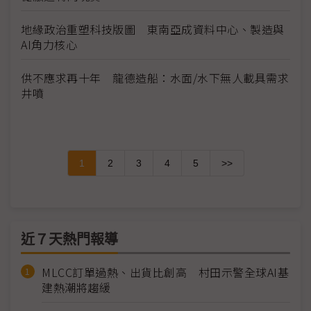
地緣政治重塑科技版圖 東南亞成資料中心、製造與
AI角力核心
供不應求再十年 龍德造船：水面/水下無人載具需求
井噴
1
2
3
4
5
>>
近７天熱門報導
MLCC訂單過熱、出貨比創高 村田示警全球AI基
建熱潮將趨緩