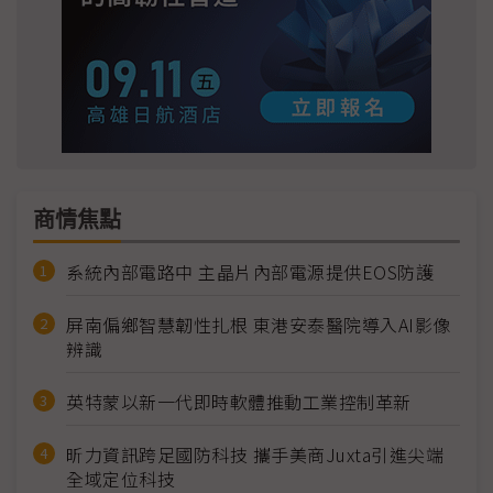
商情焦點
系統內部電路中 主晶片內部電源提供EOS防護
屏南偏鄉智慧韌性扎根 東港安泰醫院導入AI影像
辨識
英特蒙以新一代即時軟體推動工業控制革新
昕力資訊跨足國防科技 攜手美商Juxta引進尖端
全域定位科技