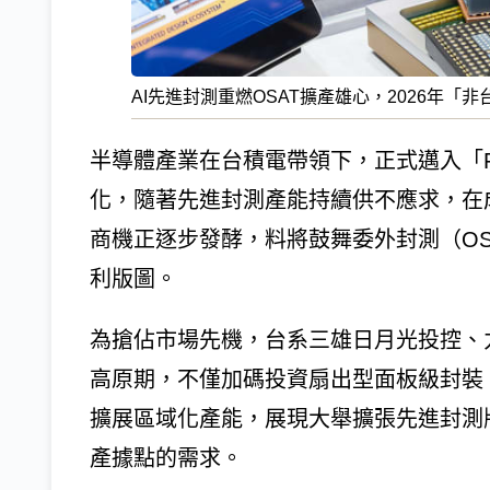
AI先進封測重燃OSAT擴產雄心，2026年
半導體產業在台積電帶領下，正式邁入「Fou
化，隨著先進封測產能持續供不應求，在
商機正逐步發酵，料將鼓舞​​委外封測（O
利版圖。
為搶佔市場先機，台系三雄日月光投控、
高原期，不僅加碼投資扇出型面板級封裝（
擴展區域化產能，展現大舉擴張先進封測
產據點的需求。