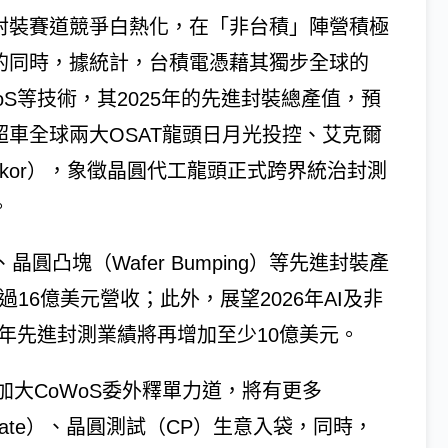
封裝賽道競爭白熱化，在「非台積」陣營積極
的同時，據統計，台積電憑藉其獨步全球的
WoS等技術，其2025年的先進封裝總產值，預
超車全球兩大OSAT龍頭日月光投控、艾克爾
mkor），象徵晶圓代工龍頭正式跨界統治封測
。
、晶圓凸塊（Wafer Bumping）等先進封裝產
16億美元營收；此外，展望2026年AI及非
6年先進封測業績將再增加至少10億美元。
大CoWoS委外釋單力道，將有更多
Substrate）、晶圓測試（CP）生意入袋，同時，