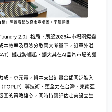
「非台積」陣營崛起改寫市場版圖。李建樑攝
ndry 2.0」格局。展望2026年市場關鍵變
成本效率及風險分散兩大考量下，訂單外溢
SAT）鏈趁勢崛起，擴大其在AI晶片市場的獲
力成、京元電，資本支出計畫金額同步進入
FOPLP）等技術，更全力在台灣、東南亞
版圖的策略雄心，同時持續評估赴美設立生