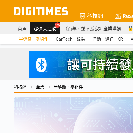
科技網
Res
259
首頁
漲價大追蹤
《百年，並不孤寂》產業導讀
半導體．零組件
｜
CarTech．綠能
｜
行動．通訊．XR
｜
科技網
產業
半導體．零組件