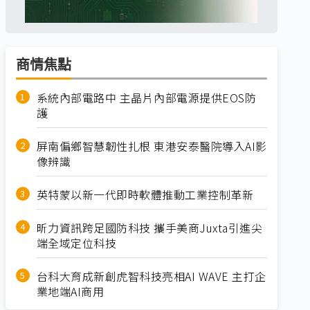
商情焦點
系統內部電路中 主晶片內部電源提供EOS防
護
屏南偏鄉智慧韌性扎根 東港安泰醫院導入AI影
像辨識
英特蒙以新一代即時軟體推動工業控制革新
昕力資訊跨足國防科技 攜手美商Juxta引進尖
端全域定位科技
台科大育成新創虎智科技亮相AI WAVE 主打企
業地端AI商用