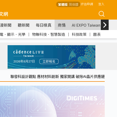
評估申請
登入
繁體版
简体版
文網
漫新聞
聽新聞
每日椽真
商情
AI EXPO Taiwan
COM
電．顯示．光學
｜
物聯科技．智慧製造
｜
科技政策
｜
圖表
聯發科設計觀點 應材材料創新 獨家開講 破除AI晶片供應鏈