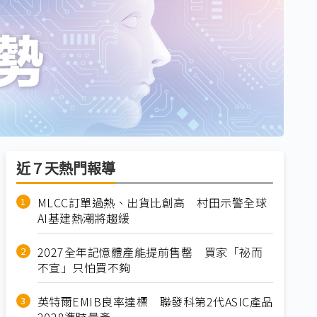
近７天熱門報導
MLCC訂單過熱、出貨比創高 村田示警全球
AI基建熱潮將趨緩
2027全年記憶體產能提前售罄 買家「祕而
不宣」只怕買不夠
英特爾EMIB良率達標 聯發科第2代ASIC產品
2028準時量產