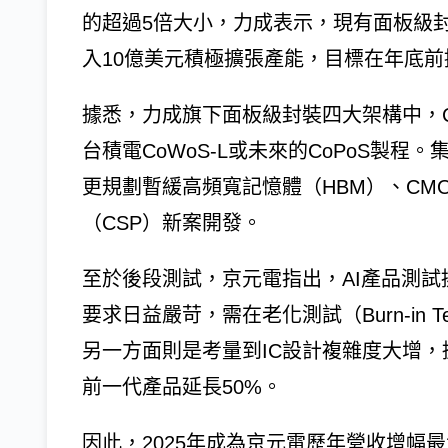
的超過5倍大小，力成表示，現有面板級封裝
入10億美元積極擴張產能，目標在年底前提升
據悉，力成旗下面板級封裝四大架構中，Chi
台積電CoWoS-L或未來的CoPoS製程
更規劃暫緩高頻寬記憶體（HBM）、CM
（CSP）新案開發。
至於後段測試，京元電指出，AI產品測
要求日益嚴苛，需在老化測試（Burn-in
另一方面則是考量到IC設計複雜度大增，
前一代產品延長50%。
因此，2025年成為京元電歷年營收增幅最