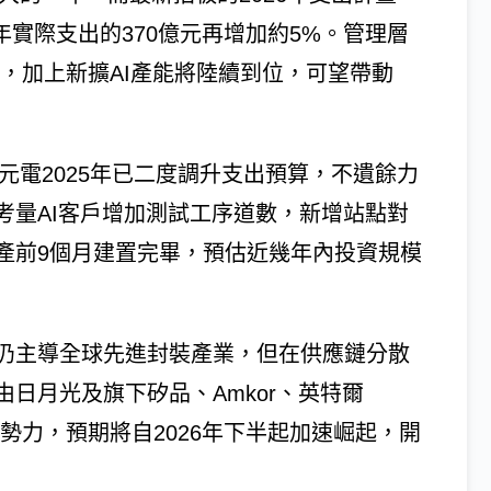
5年實際支出的370億元再增加約5%。管理層
量，加上新擴AI產能將陸續到位，可望帶動
元電2025年已二度調升支出預算，不遺餘力
考量AI客戶增加測試工序道數，新增站點對
產前9個月建置完畢，預估近幾年內投資規模
仍主導全球先進封裝產業，但在供應鏈分散
日月光及旗下矽品、Amkor、英特爾
產能勢力，預期將自2026年下半起加速崛起，開