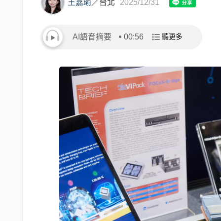
王嘉瑜
／
台北
2025/12/31
AI語音摘要
00:56
聽更多