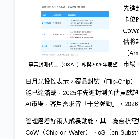
先進
卡位
Co
估將
（A
市場
專業封測代工（OSAT）廠與2026年展望
日月光投控表示，覆晶封裝（Flip-Chip）
能已達滿載，2025年先進封測預估貢獻超過
AI市場，客戶需求皆「十分強勁」，202
管理層看好兩大成長動能，其一為台積電加
CoW（Chip-on-Wafer）、oS（on-