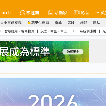
earch
椽經閣
活動家
影音
英
未來車供應鏈
蘋果供應鏈
產業
區域
議題
觀點
AI．智慧應用．電商物流
｜
航太．衛星．軍工
｜
IT．系統供應鏈
｜
光