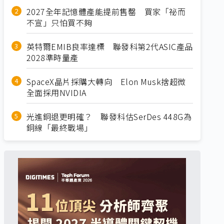
2027全年記憶體產能提前售罄 買家「祕而
不宣」只怕買不夠
英特爾EMIB良率達標 聯發科第2代ASIC產品
2028準時量產
SpaceX晶片採購大轉向 Elon Musk捨超微
全面採用NVIDIA
光進銅退更明確？ 聯發科估SerDes 448G為
銅線「最終戰場」