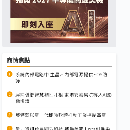
商情焦點
系統內部電路中 主晶片內部電源提供EOS防
護
屏南偏鄉智慧韌性扎根 東港安泰醫院導入AI影
像辨識
英特蒙以新一代即時軟體推動工業控制革新
昕力資訊跨足國防科技 攜手美商Juxta引進尖