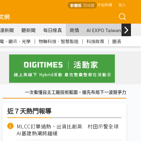
評估申請
登入
繁體版
简体版
文網
漫新聞
聽新聞
每日椽真
商情
AI EXPO Taiwan
COM
電．顯示．光學
｜
物聯科技．智慧製造
｜
科技政策
｜
圖表
一次看懂自主工廠技術藍圖，搶先布局下一波競爭力
近７天熱門報導
MLCC訂單過熱、出貨比創高 村田示警全球
AI基建熱潮將趨緩