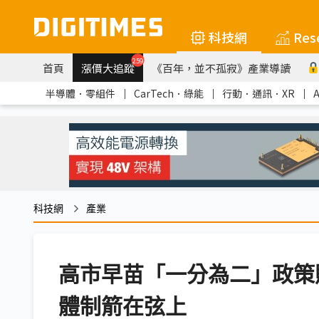
科技網
Res
259
首頁
漲價大追蹤
《百年，並不孤寂》產業導讀
半導體．零組件
｜
CarTech．綠能
｜
行動．通訊．XR
｜
科技網
產業
高市早苗「一分為二」政策
體制箭在弦上