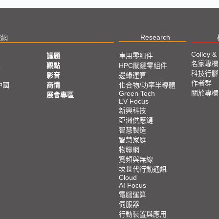
Research
技網
Colley &
議題
車用零組件
名家專欄
亞
觀點
HPC關鍵零組件
科技行腳
影音
邊緣運算
作者群
中國
商情
化合物/功率半導體
關於專欄
Green Tech
展會專區
EV Focus
新興科技
亞洲供應鏈
智慧製造
智慧家庭
物聯網
寬頻與無線
次世代行動通訊
Cloud
AI Focus
電腦運算
伺服器
行動裝置與應用