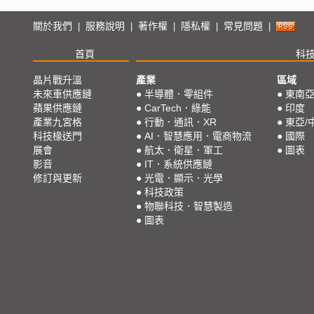
關於我們
服務說明
著作權
隱私權
常見問題
|
|
|
|
|
首頁
科
晶片戰升溫
產業
區域
未來車供應鏈
●
半導體．零組件
●
東南
蘋果供應鏈
●
CarTech．綠能
●
印度
產業九宮格
●
行動．通訊．XR
●
東亞/
科技椽送門
●
AI．智慧應用．電商物流
●
國際
展會
●
航太．衛星．軍工
●
圖表
影音
●
IT．系統供應鏈
修訂與更新
●
光電．顯示．光學
●
科技政策
●
物聯科技．智慧製造
●
圖表