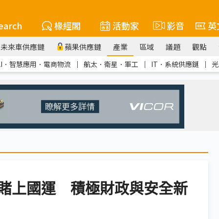
earch
椽經閣
活動家
影音
英
未來車供應鏈
蘋果供應鏈
產業
區域
議題
觀點
AI．智慧應用．電商物流
｜
航太．衛星．軍工
｜
IT．系統供應鏈
｜
光
賭上國運 積極財政與安全新