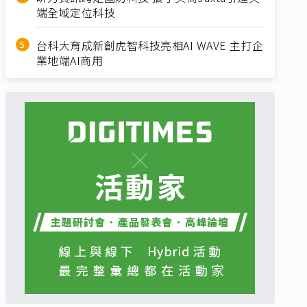
端全域定位科技
台科大育成新創虎智科技亮相AI WAVE 主打企
業地端AI商用