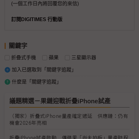
(一個工作日內將回覆您的來信)
訂閱DIGITIMES 行動版
關鍵字
折疊式手機
蘋果
三星顯示器
加入已選取到「關鍵字追蹤」
什麼是「關鍵字追蹤」
議題精選－果鏈迎戰折疊iPhone試產
（獨家）折疊式iPhone量產確定遞延 供應鏈：仍有
機會2026年亮相
折疊iPhone試產啟動 傳蘋果「尚未拍板」量產時程