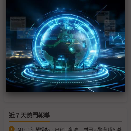
折疊機邁向「三強競逐」時代 三星獨霸地位受挑戰
零件價格急漲 2H26三星、蘋果折疊機售價恐超出預
期
蘋果與Android陣營力拱 折疊機2026銷售動能看俏
圖表1分鐘：蘋果折疊iPhone供應鏈
科技1分鐘：蘋果折疊-液態金屬軸承
科技1分鐘：唯一通過蘋果無折痕考驗——三星顯示
器Mont Flex技術
近７天熱門報導
MLCC訂單過熱、出貨比創高 村田示警全球AI基