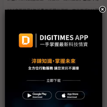
SDC拿下蘋果3年折疊面板獨供協議 首批面板300萬
片遠低預期
備戰蘋果折疊iPhone SDC斥資逾3,000億韓元補強
產線
蘋果折疊iPhone生產狀況說法不一 9月發表日程受
關注
工程技術遇挑戰 蘋果折疊iPhone出貨恐延期
蘋果首款折疊機傳已試產 折痕挑戰迎技術突破
SDC獨佔蘋果折疊OLED訂單 可望帶旺協力廠
蘋果折疊iPhone傳延後出貨 分階段策略因應技術與
供應鏈挑戰