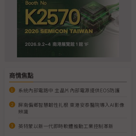
商情焦點
系統內部電路中 主晶片內部電源提供EOS防護
屏南偏鄉智慧韌性扎根 東港安泰醫院導入AI影像
辨識
英特蒙以新一代即時軟體推動工業控制革新