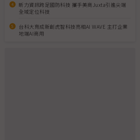
昕力資訊跨足國防科技 攜手美商Juxta引進尖端
全域定位科技
台科大育成新創虎智科技亮相AI WAVE 主打企業
地端AI商用