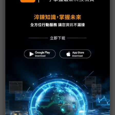
圖表1分鐘：中東產油國被迫停產預估天數
中東戰火推升能源危機 台灣夏季供電恐受衝擊
分散中東能源供應風險 中油「雙管齊下」拚自有氣
田比重達10%
中東戰火外溢汽車供應鏈 歐洲車廠恐陷能源與物流
「雙重衝擊」
中東衝突背後的AI模型之爭 Grok預測封神、Claude
實際落地誰更勝一籌？
伊朗戰火難停歇 川普召集洛克希德、RTX等國防大
廠促產
無人機蜂群效益顯現 台灣獨缺指管系統自主化體系
美軍逆向仿製伊朗無人機Shahed LUCAS低成本蜂