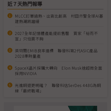
近７天熱門報導
MLCC訂單過熱、出貨比創高 村田示警全球AI基
建熱潮將趨緩
2027全年記憶體產能提前售罄 買家「祕而不
宣」只怕買不夠
英特爾EMIB良率達標 聯發科第2代ASIC產品
2028準時量產
SpaceX晶片採購大轉向 Elon Musk捨超微全面
採用NVIDIA
光進銅退更明確？ 聯發科估SerDes 448G為銅
線「最終戰場」