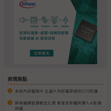
商情焦點
系統內部電路中 主晶片內部電源提供EOS防護
屏南偏鄉智慧韌性扎根 東港安泰醫院導入AI影像
辨識