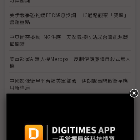
防禦關鍵
美伊戰爭恐拖緩FED降息步調 IC通路觀察「雙率」
營運重點
中東衝突擾動LNG供應 天然氣接收站成台灣能源戰
備關鍵
美軍部署AI無人機Merops 反制伊朗廉價自殺式無人
機
中國影像衛星平台揭美軍部署 伊朗戰事開啟衛星應
用新格局
台泥張安平：中東戰事拉長恐衝擊能源供應 中國減
碳政策成產業契機
中東戰火掀汽車供應鏈危機 亞洲車廠面臨殘酷壓力
測試