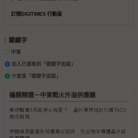
訂閱DIGITIMES 行動版
關鍵字
中東
加入已選取到「關鍵字追蹤」
什麼是「關鍵字追蹤」
議題精選－中東戰火外溢供應鏈
美伊戰事3月底停火有望？ 晶片業界估計川普TACO
模式再現
伊朗偵測雷達失效遭美以狂炸 化合物半導體晶片成