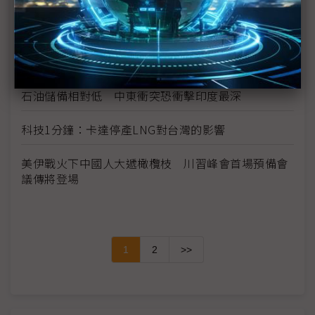
群戰術建功
卡達停產LNG引爆能源危機 台電強化電力備援、中
油採「三階段」方案防極端情境
石油儲備相對低 中東衝突恐衝擊印度最深
科技1分鐘：卡達停產LNG對台灣的影響
美伊戰火下中國人大遞橄欖枝 川習峰會首場預備會
議傳將登場
1
2
>>