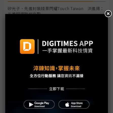
矽光子、先進封裝錢景閃耀Touch Taiwan 洪進揚：
光進銅退時代來臨
矽光子商轉「做得出來」只是第一步 產業鏈力破
CPO「測不準量不快」瓶頸
台積電：矽光子「開花結果」指日可待 產業藍圖共
識漸成
面板雙虎轉型進入「深水區」 友達攻CPO、群創拚
FOPLP
三星公布矽光子量產藍圖 力拚2028年一條龍戰略追
趕台積電
政府戰略產業項目再增加 研發補助可望多管齊下
台積電最大優勢非單點技術 黃仁勳揭「三大關鍵」