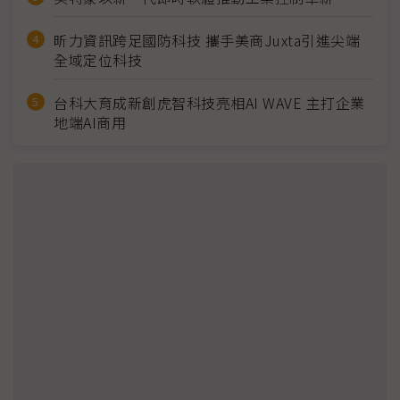
昕力資訊跨足國防科技 攜手美商Juxta引進尖端
全域定位科技
台科大育成新創虎智科技亮相AI WAVE 主打企業
地端AI商用