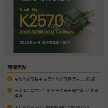
商情焦點
系統內部電路中 主晶片內部電源提供EOS防護
屏南偏鄉智慧韌性扎根 東港安泰醫院導入AI影像
辨識
英特蒙以新一代即時軟體推動工業控制革新