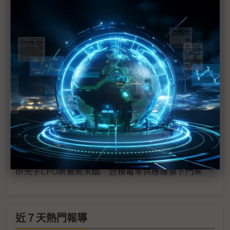
構築產業領先護城河
台灣首件矽光子專利訴訟 汎銓提告光焱侵權求償2
億元
攸關AI新十大建設政策成敗 政府承諾會維持供電穩
定
矽光子成GTC 2026焦點？ NVIDIA竹北驗證測試專
區再擴大
日月光CPO裝置對標台積COUPE 異質整合成先進封
裝新戰場
矽光子CPO新競局來臨 台積電率供應鏈搶下門票
近７天熱門報導