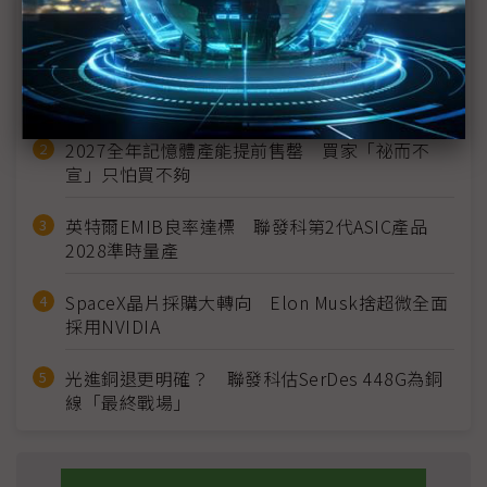
近７天熱門報導
MLCC訂單過熱、出貨比創高 村田示警全球AI基
建熱潮將趨緩
2027全年記憶體產能提前售罄 買家「祕而不
宣」只怕買不夠
英特爾EMIB良率達標 聯發科第2代ASIC產品
2028準時量產
SpaceX晶片採購大轉向 Elon Musk捨超微全面
採用NVIDIA
光進銅退更明確？ 聯發科估SerDes 448G為銅
線「最終戰場」