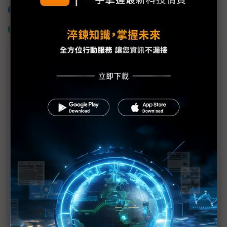
加入已選取到「關鍵字追蹤」
什麼是「關鍵字追蹤」
議題精選－機器人台美合作十字路口
南韓現代瞄準美國「南方MIT」人才 台廠布局人形
機器人慢了？
台晶片業者「機器人領域」鴨子划水 看好美國去中
化契機敲門
鏈結美國實證場域 台美打造雙邊機器人聯盟
赴美投資不只半導體 台灣機器人聚落成形落腳喬治
亞州