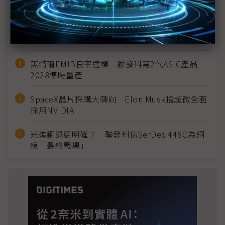
建熱潮將趨緩
2027全年記憶體產能提前售罄 買家「祕而不
宣」只怕買不夠
英特爾EMIB良率達標 聯發科第2代ASIC產品
2028準時量產
SpaceX晶片採購大轉向 Elon Musk捨超微全面
採用NVIDIA
光進銅退更明確？ 聯發科估SerDes 448G為銅
線「最終戰場」