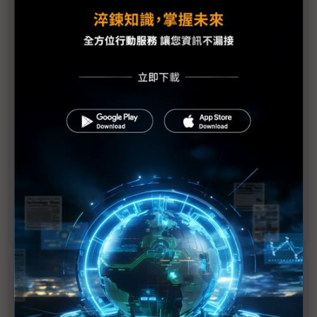
（專訪）邊緣AI推論市場看漲10倍 Nokia攜Blaize
攻佔「混合AI」版圖
（專訪）「主權AI」當道 CSP與電信商轉向分散式
架構尋求變現
GITEX AI Asia登場 AI從實驗走向部署最佳演繹
Blaize與Nokia擴大亞太區協作 推動混合式AI基礎設
施驗證與生態系統發展
全球AI盛會GITEX AI Asia開幕 量子、機器人與醫療
科技同場爭豔
近７天熱門報導
MLCC訂單過熱、出貨比創高 村田示警全球AI基