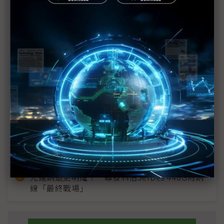
近７天熱門報導
MLCC訂單過熱、出貨比創高 村田示警全球AI基
建熱潮將趨緩
2027全年記憶體產能提前售罄 買家「祕而不
宣」只怕買不夠
英特爾EMIB良率達標 聯發科第2代ASIC產品
2028準時量產
SpaceX晶片採購大轉向 Elon Musk捨超微全面
採用NVIDIA
光進銅退更明確？ 聯發科估SerDes 448G為銅
線「最終戰場」