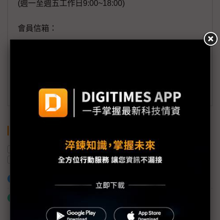
(週一至週五工作日9:00~18:00)
會員信箱：
member@digitimes.com
(一個工作日內將回覆您的來信)
訂閱DIGITIMES 行動版
關鍵字
系統整合
CPO
工業富聯
交換器
出貨量
加入已選取到「關鍵字追蹤」
什麼是「關鍵字追蹤」